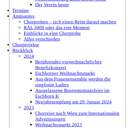
Der Verein heute
Termine
Amüsantes
Chorproben – sich einen Reim darauf machen
RAL 3000 oder das rote Moment
Einblicke in eine Chorprobe
Alles verschieden
Chorprojekte
Rückblick
2024
Berührendes vorweihnachtliches
Benefizkonzert
Eschborner Weihnachtsmarkt
Aus dem Frauenensemble werden die
singfonie Ladies
Ausgelassene Rosenmontagsfeier im
Eschborn K
Neujahrsempfang am 29. Januar 2024
2023
Chorreise nach Wien zum Internationalen
Adventssingen
Weihnachtsmarkt 2023