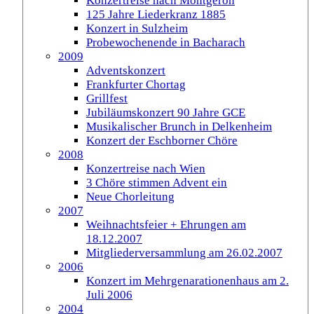
Konzertreise nach Montgeron
125 Jahre Liederkranz 1885
Konzert in Sulzheim
Probewochenende in Bacharach
2009
Adventskonzert
Frankfurter Chortag
Grillfest
Jubiläumskonzert 90 Jahre GCE
Musikalischer Brunch in Delkenheim
Konzert der Eschborner Chöre
2008
Konzertreise nach Wien
3 Chöre stimmen Advent ein
Neue Chorleitung
2007
Weihnachtsfeier + Ehrungen am
18.12.2007
Mitgliederversammlung am 26.02.2007
2006
Konzert im Mehrgenarationenhaus am 2.
Juli 2006
2004