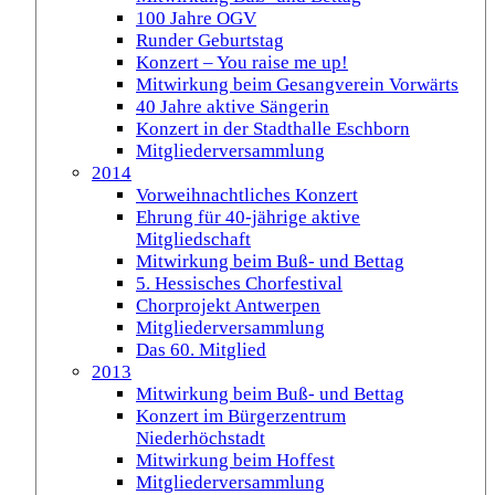
100 Jahre OGV
Runder Geburtstag
Konzert – You raise me up!
Mitwirkung beim Gesangverein Vorwärts
40 Jahre aktive Sängerin
Konzert in der Stadthalle Eschborn
Mitgliederversammlung
2014
Vorweihnachtliches Konzert
Ehrung für 40-jährige aktive
Mitgliedschaft
Mitwirkung beim Buß- und Bettag
5. Hessisches Chorfestival
Chorprojekt Antwerpen
Mitgliederversammlung
Das 60. Mitglied
2013
Mitwirkung beim Buß- und Bettag
Konzert im Bürgerzentrum
Niederhöchstadt
Mitwirkung beim Hoffest
Mitgliederversammlung