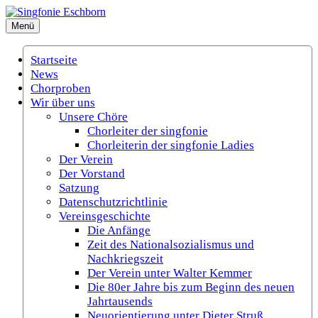
Zum
Inhalt
Menü
Singfonie Eschborn
(Gemischter Chor Eschborn e.V.)
springen
Startseite
News
Chorproben
Wir über uns
Unsere Chöre
Chorleiter der singfonie
Chorleiterin der singfonie Ladies
Der Verein
Der Vorstand
Satzung
Datenschutzrichtlinie
Vereinsgeschichte
Die Anfänge
Zeit des Nationalsozialismus und
Nachkriegszeit
Der Verein unter Walter Kemmer
Die 80er Jahre bis zum Beginn des neuen
Jahrtausends
Neuorientierung unter Dieter Struß