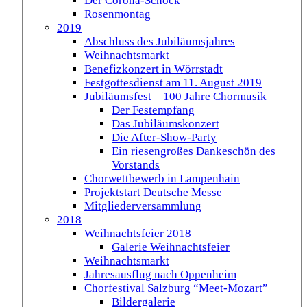
Der Corona-Schock
Rosenmontag
2019
Abschluss des Jubiläumsjahres
Weihnachtsmarkt
Benefizkonzert in Wörrstadt
Festgottesdienst am 11. August 2019
Jubiläumsfest – 100 Jahre Chormusik
Der Festempfang
Das Jubiläumskonzert
Die After-Show-Party
Ein riesengroßes Dankeschön des
Vorstands
Chorwettbewerb in Lampenhain
Projektstart Deutsche Messe
Mitgliederversammlung
2018
Weihnachtsfeier 2018
Galerie Weihnachtsfeier
Weihnachtsmarkt
Jahresausflug nach Oppenheim
Chorfestival Salzburg “Meet-Mozart”
Bildergalerie