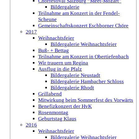
Chorfestival Salzburg “Meet-Mozart”
Bildergalerie
Teilnahme am Konzert in der Fendel-
Scheune
Gemeinschaftskonzert Eschborner Chöre
2017
Weihnachtsfeier
Bildergalerie Weihnachtsfeier
Buß- + Bettag
Teilnahme am Konzert in Obertiefenbach
Wir trauern um Regina
Ausflug in die Pfalz
Bildergalerie Neustadt
Bildergalerie Hambacher Schloss
Bildergalerie Rhodt
Grillabend
Mitwirkung beim Sommerfest des Vorwärts
Benefizkonzert der HvK
Rosenmontag
Geburtstag Klaus
2016
Weihnachtsfeier
Bildergalerie Weihnachtsfeier