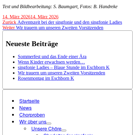
Text und Bildbearbeitung: S. Baumgart, Fotos: B. Handreke
Veröffentlicht
14. März 2026
14. März 2026
am
Beitragsnavigation
Vorheriger
Zurück
Adventszeit bei der singfonie und den singfonie Ladies
Nächster
Beitrag:
Weiter
Wir trauern um unseren Zweiten Vorsitzenden
Beitrag:
Neueste Beiträge
Sommerfest und das Ende einer Ära
Wenn Kinder erwachsen werden…
singfonie Ladies – Blaue Stunde im Eschborn K
Wir trauern um unseren Zweiten Vorsitzenden
Rosenmontag im Eschborn K
Startseite
News
Chorproben
Wir über uns
Unsere Chöre