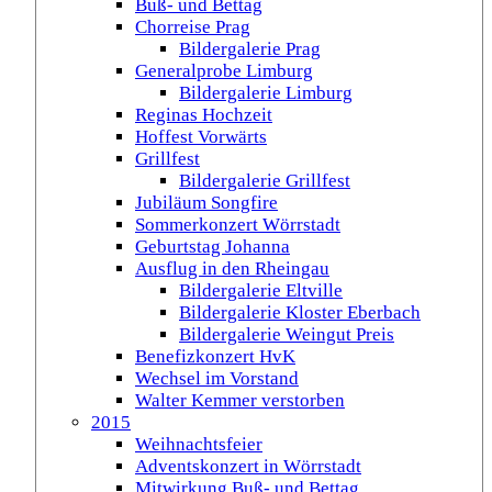
Buß- und Bettag
Chorreise Prag
Bildergalerie Prag
Generalprobe Limburg
Bildergalerie Limburg
Reginas Hochzeit
Hoffest Vorwärts
Grillfest
Bildergalerie Grillfest
Jubiläum Songfire
Sommerkonzert Wörrstadt
Geburtstag Johanna
Ausflug in den Rheingau
Bildergalerie Eltville
Bildergalerie Kloster Eberbach
Bildergalerie Weingut Preis
Benefizkonzert HvK
Wechsel im Vorstand
Walter Kemmer verstorben
2015
Weihnachtsfeier
Adventskonzert in Wörrstadt
Mitwirkung Buß- und Bettag