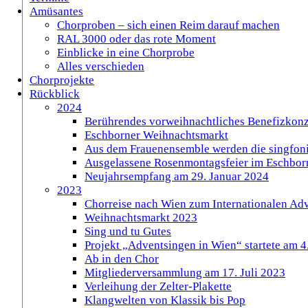
Amüsantes
Chorproben – sich einen Reim darauf machen
RAL 3000 oder das rote Moment
Einblicke in eine Chorprobe
Alles verschieden
Chorprojekte
Rückblick
2024
Berührendes vorweihnachtliches Benefizkonz
Eschborner Weihnachtsmarkt
Aus dem Frauenensemble werden die singfoni
Ausgelassene Rosenmontagsfeier im Eschbor
Neujahrsempfang am 29. Januar 2024
2023
Chorreise nach Wien zum Internationalen Ad
Weihnachtsmarkt 2023
Sing und tu Gutes
Projekt „Adventsingen in Wien“ startete am 
Ab in den Chor
Mitgliederversammlung am 17. Juli 2023
Verleihung der Zelter-Plakette
Klangwelten von Klassik bis Pop