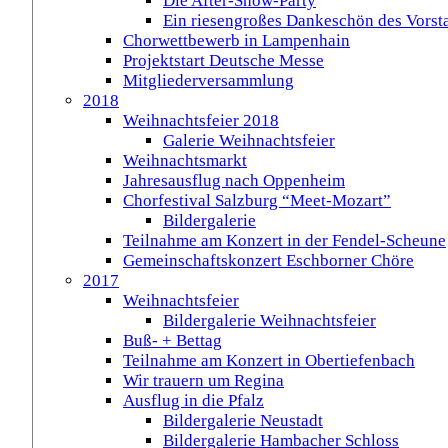
Die After-Show-Party
Ein riesengroßes Dankeschön des Vorst
Chorwettbewerb in Lampenhain
Projektstart Deutsche Messe
Mitgliederversammlung
2018
Weihnachtsfeier 2018
Galerie Weihnachtsfeier
Weihnachtsmarkt
Jahresausflug nach Oppenheim
Chorfestival Salzburg “Meet-Mozart”
Bildergalerie
Teilnahme am Konzert in der Fendel-Scheune
Gemeinschaftskonzert Eschborner Chöre
2017
Weihnachtsfeier
Bildergalerie Weihnachtsfeier
Buß- + Bettag
Teilnahme am Konzert in Obertiefenbach
Wir trauern um Regina
Ausflug in die Pfalz
Bildergalerie Neustadt
Bildergalerie Hambacher Schloss