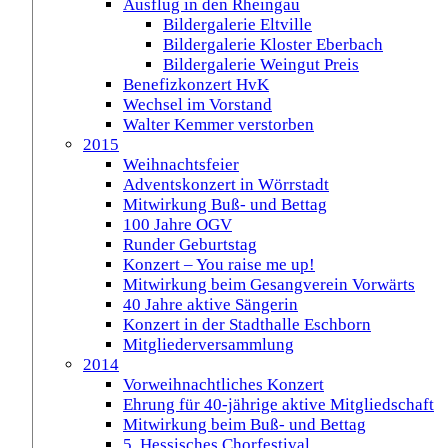
Ausflug in den Rheingau
Bildergalerie Eltville
Bildergalerie Kloster Eberbach
Bildergalerie Weingut Preis
Benefizkonzert HvK
Wechsel im Vorstand
Walter Kemmer verstorben
2015
Weihnachtsfeier
Adventskonzert in Wörrstadt
Mitwirkung Buß- und Bettag
100 Jahre OGV
Runder Geburtstag
Konzert – You raise me up!
Mitwirkung beim Gesangverein Vorwärts
40 Jahre aktive Sängerin
Konzert in der Stadthalle Eschborn
Mitgliederversammlung
2014
Vorweihnachtliches Konzert
Ehrung für 40-jährige aktive Mitgliedschaft
Mitwirkung beim Buß- und Bettag
5. Hessisches Chorfestival