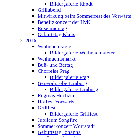
Bildergalerie Rhodt
Grillabend
Mitwirkung beim Sommerfest des Vorwärts
Benefizkonzert der HvK
Rosenmontag
Geburtstag Klaus
2016
Weihnachtsfeier
Bildergalerie Weihnachtsfeier
Weihnachtsmarkt
Buß- und Bettag
Chorreise Prag
Bildergalerie Prag
Generalprobe Limburg
Bildergalerie Limburg
Reginas Hochzeit
Hoffest Vorwärts
Grillfest
Bildergalerie Grillfest
Jubiläum Songfire
Sommerkonzert Wörrstadt
Geburtstag Johanna