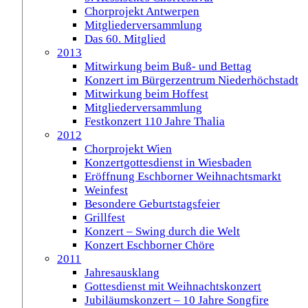
Chorprojekt Antwerpen
Mitgliederversammlung
Das 60. Mitglied
2013
Mitwirkung beim Buß- und Bettag
Konzert im Bürgerzentrum Niederhöchstadt
Mitwirkung beim Hoffest
Mitgliederversammlung
Festkonzert 110 Jahre Thalia
2012
Chorprojekt Wien
Konzertgottesdienst in Wiesbaden
Eröffnung Eschborner Weihnachtsmarkt
Weinfest
Besondere Geburtstagsfeier
Grillfest
Konzert – Swing durch die Welt
Konzert Eschborner Chöre
2011
Jahresausklang
Gottesdienst mit Weihnachtskonzert
Jubiläumskonzert – 10 Jahre Songfire