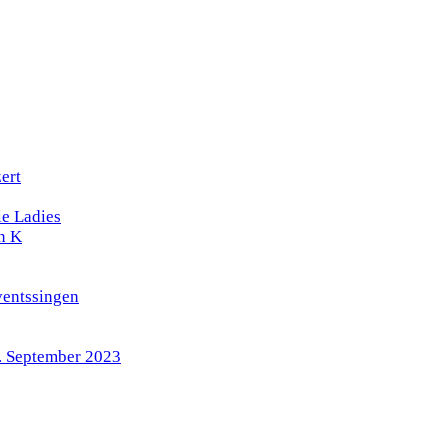
ert
e Ladies
n K
ventssingen
4. September 2023