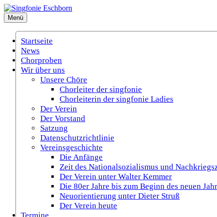
Zum
Inhalt
Menü
Singfonie Eschborn
(Gemischter Chor Eschborn e.V.)
springen
Startseite
News
Chorproben
Wir über uns
Unsere Chöre
Chorleiter der singfonie
Chorleiterin der singfonie Ladies
Der Verein
Der Vorstand
Satzung
Datenschutzrichtlinie
Vereinsgeschichte
Die Anfänge
Zeit des Nationalsozialismus und Nachkriegsz
Der Verein unter Walter Kemmer
Die 80er Jahre bis zum Beginn des neuen Jah
Neuorientierung unter Dieter Struß
Der Verein heute
Termine