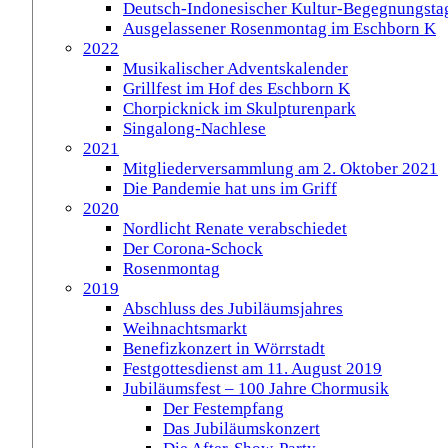
Deutsch-Indonesischer Kultur-Begegnungsta
Ausgelassener Rosenmontag im Eschborn K
2022
Musikalischer Adventskalender
Grillfest im Hof des Eschborn K
Chorpicknick im Skulpturenpark
Singalong-Nachlese
2021
Mitgliederversammlung am 2. Oktober 2021
Die Pandemie hat uns im Griff
2020
Nordlicht Renate verabschiedet
Der Corona-Schock
Rosenmontag
2019
Abschluss des Jubiläumsjahres
Weihnachtsmarkt
Benefizkonzert in Wörrstadt
Festgottesdienst am 11. August 2019
Jubiläumsfest – 100 Jahre Chormusik
Der Festempfang
Das Jubiläumskonzert