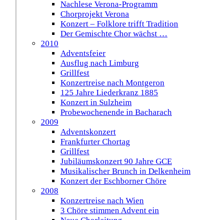
Nachlese Verona-Programm
Chorprojekt Verona
Konzert – Folklore trifft Tradition
Der Gemischte Chor wächst …
2010
Adventsfeier
Ausflug nach Limburg
Grillfest
Konzertreise nach Montgeron
125 Jahre Liederkranz 1885
Konzert in Sulzheim
Probewochenende in Bacharach
2009
Adventskonzert
Frankfurter Chortag
Grillfest
Jubiläumskonzert 90 Jahre GCE
Musikalischer Brunch in Delkenheim
Konzert der Eschborner Chöre
2008
Konzertreise nach Wien
3 Chöre stimmen Advent ein