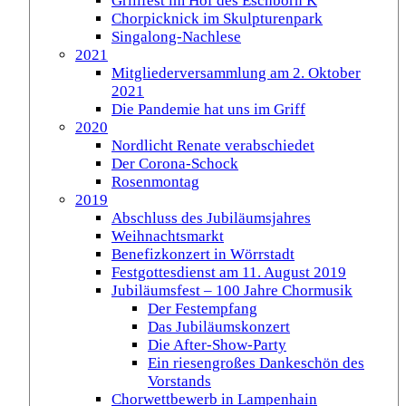
Grillfest im Hof des Eschborn K
Chorpicknick im Skulpturenpark
Singalong-Nachlese
2021
Mitgliederversammlung am 2. Oktober
2021
Die Pandemie hat uns im Griff
2020
Nordlicht Renate verabschiedet
Der Corona-Schock
Rosenmontag
2019
Abschluss des Jubiläumsjahres
Weihnachtsmarkt
Benefizkonzert in Wörrstadt
Festgottesdienst am 11. August 2019
Jubiläumsfest – 100 Jahre Chormusik
Der Festempfang
Das Jubiläumskonzert
Die After-Show-Party
Ein riesengroßes Dankeschön des
Vorstands
Chorwettbewerb in Lampenhain