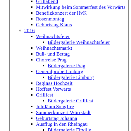
Grillabend
Mitwirkung beim Sommerfest des Vorwärts
Benefizkonzert der HvK
Rosenmontag
Geburtstag Klaus
2016
Weihnachtsfeier
Bildergalerie Weihnachtsfeier
Weihnachtsmarkt
Buß- und Bettag
Chorreise Prag
Bildergalerie Prag
Generalprobe Limburg
Bildergalerie Limburg
Reginas Hochzeit
Hoffest Vorwärts
Grillfest
Bildergalerie Grillfest
Jubiläum Songfire
Sommerkonzert Wörrstadt
Geburtstag Johanna
Ausflug in den Rheingau
Bildergalerie Eltville