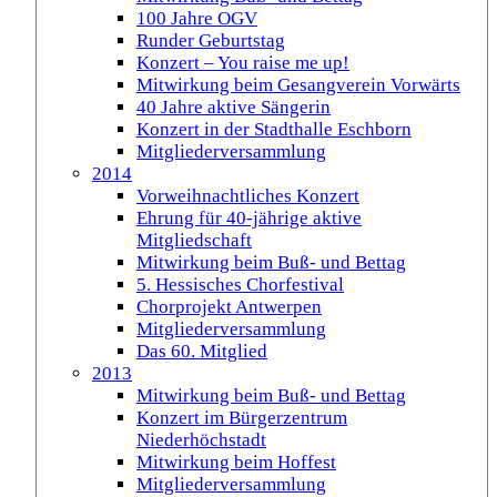
100 Jahre OGV
Runder Geburtstag
Konzert – You raise me up!
Mitwirkung beim Gesangverein Vorwärts
40 Jahre aktive Sängerin
Konzert in der Stadthalle Eschborn
Mitgliederversammlung
2014
Vorweihnachtliches Konzert
Ehrung für 40-jährige aktive
Mitgliedschaft
Mitwirkung beim Buß- und Bettag
5. Hessisches Chorfestival
Chorprojekt Antwerpen
Mitgliederversammlung
Das 60. Mitglied
2013
Mitwirkung beim Buß- und Bettag
Konzert im Bürgerzentrum
Niederhöchstadt
Mitwirkung beim Hoffest
Mitgliederversammlung