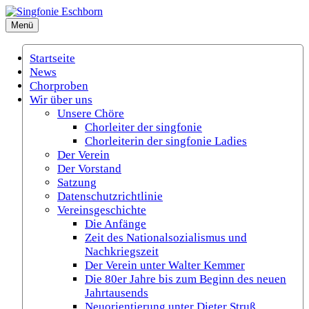
Zum
Inhalt
Menü
Singfonie Eschborn
(Gemischter Chor Eschborn e.V.)
springen
Startseite
News
Chorproben
Wir über uns
Unsere Chöre
Chorleiter der singfonie
Chorleiterin der singfonie Ladies
Der Verein
Der Vorstand
Satzung
Datenschutzrichtlinie
Vereinsgeschichte
Die Anfänge
Zeit des Nationalsozialismus und
Nachkriegszeit
Der Verein unter Walter Kemmer
Die 80er Jahre bis zum Beginn des neuen
Jahrtausends
Neuorientierung unter Dieter Struß