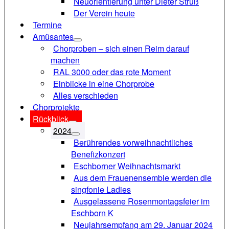
Neuorientierung unter Dieter Struß
Der Verein heute
Termine
Amüsantes
Chorproben – sich einen Reim darauf
machen
RAL 3000 oder das rote Moment
Einblicke in eine Chorprobe
Alles verschieden
Chorprojekte
Rückblick
2024
Berührendes vorweihnachtliches
Benefizkonzert
Eschborner Weihnachtsmarkt
Aus dem Frauenensemble werden die
singfonie Ladies
Ausgelassene Rosenmontagsfeier im
Eschborn K
Neujahrsempfang am 29. Januar 2024