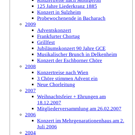
Konzertreise nach Montgeron
125 Jahre Liederkranz 1885
Konzert in Sulzheim
Probewochenende in Bacharach
2009
Adventskonzert
Frankfurter Chortag
Grillfest
Jubiläumskonzert 90 Jahre GCE
Musikalischer Brunch in Delkenheim
Konzert der Eschborner Chöre
2008
Konzertreise nach Wien
3 Chöre stimmen Advent ein
Neue Chorleitung
2007
Weihnachtsfeier + Ehrungen am
18.12.2007
Mitgliederversammlung am 26.02.2007
2006
Konzert im Mehrgenarationenhaus am 2.
Juli 2006
2004