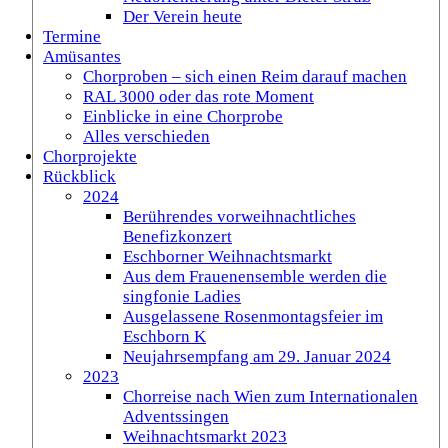
Der Verein heute
Termine
Amüsantes
Chorproben – sich einen Reim darauf machen
RAL 3000 oder das rote Moment
Einblicke in eine Chorprobe
Alles verschieden
Chorprojekte
Rückblick
2024
Berührendes vorweihnachtliches
Benefizkonzert
Eschborner Weihnachtsmarkt
Aus dem Frauenensemble werden die
singfonie Ladies
Ausgelassene Rosenmontagsfeier im
Eschborn K
Neujahrsempfang am 29. Januar 2024
2023
Chorreise nach Wien zum Internationalen
Adventssingen
Weihnachtsmarkt 2023