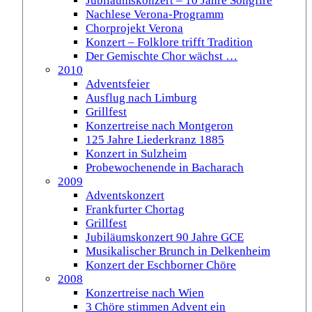
Jubiläumskonzert – 10 Jahre Songfire
Nachlese Verona-Programm
Chorprojekt Verona
Konzert – Folklore trifft Tradition
Der Gemischte Chor wächst …
2010
Adventsfeier
Ausflug nach Limburg
Grillfest
Konzertreise nach Montgeron
125 Jahre Liederkranz 1885
Konzert in Sulzheim
Probewochenende in Bacharach
2009
Adventskonzert
Frankfurter Chortag
Grillfest
Jubiläumskonzert 90 Jahre GCE
Musikalischer Brunch in Delkenheim
Konzert der Eschborner Chöre
2008
Konzertreise nach Wien
3 Chöre stimmen Advent ein