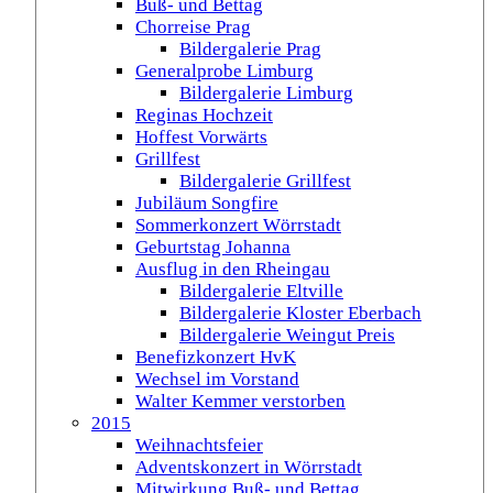
Buß- und Bettag
Chorreise Prag
Bildergalerie Prag
Generalprobe Limburg
Bildergalerie Limburg
Reginas Hochzeit
Hoffest Vorwärts
Grillfest
Bildergalerie Grillfest
Jubiläum Songfire
Sommerkonzert Wörrstadt
Geburtstag Johanna
Ausflug in den Rheingau
Bildergalerie Eltville
Bildergalerie Kloster Eberbach
Bildergalerie Weingut Preis
Benefizkonzert HvK
Wechsel im Vorstand
Walter Kemmer verstorben
2015
Weihnachtsfeier
Adventskonzert in Wörrstadt
Mitwirkung Buß- und Bettag