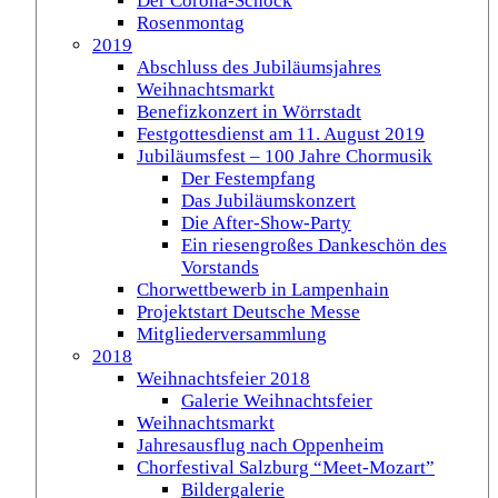
Der Corona-Schock
Rosenmontag
2019
Abschluss des Jubiläumsjahres
Weihnachtsmarkt
Benefizkonzert in Wörrstadt
Festgottesdienst am 11. August 2019
Jubiläumsfest – 100 Jahre Chormusik
Der Festempfang
Das Jubiläumskonzert
Die After-Show-Party
Ein riesengroßes Dankeschön des
Vorstands
Chorwettbewerb in Lampenhain
Projektstart Deutsche Messe
Mitgliederversammlung
2018
Weihnachtsfeier 2018
Galerie Weihnachtsfeier
Weihnachtsmarkt
Jahresausflug nach Oppenheim
Chorfestival Salzburg “Meet-Mozart”
Bildergalerie