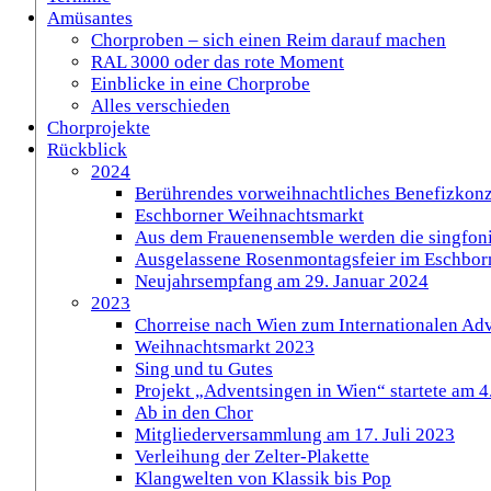
Amüsantes
Chorproben – sich einen Reim darauf machen
RAL 3000 oder das rote Moment
Einblicke in eine Chorprobe
Alles verschieden
Chorprojekte
Rückblick
2024
Berührendes vorweihnachtliches Benefizkonz
Eschborner Weihnachtsmarkt
Aus dem Frauenensemble werden die singfoni
Ausgelassene Rosenmontagsfeier im Eschbor
Neujahrsempfang am 29. Januar 2024
2023
Chorreise nach Wien zum Internationalen Ad
Weihnachtsmarkt 2023
Sing und tu Gutes
Projekt „Adventsingen in Wien“ startete am 
Ab in den Chor
Mitgliederversammlung am 17. Juli 2023
Verleihung der Zelter-Plakette
Klangwelten von Klassik bis Pop