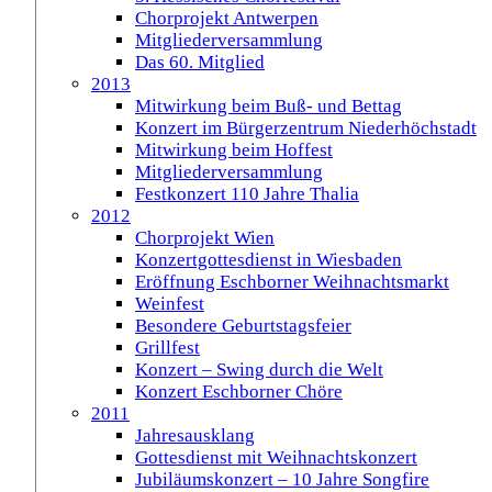
Chorprojekt Antwerpen
Mitgliederversammlung
Das 60. Mitglied
2013
Mitwirkung beim Buß- und Bettag
Konzert im Bürgerzentrum Niederhöchstadt
Mitwirkung beim Hoffest
Mitgliederversammlung
Festkonzert 110 Jahre Thalia
2012
Chorprojekt Wien
Konzertgottesdienst in Wiesbaden
Eröffnung Eschborner Weihnachtsmarkt
Weinfest
Besondere Geburtstagsfeier
Grillfest
Konzert – Swing durch die Welt
Konzert Eschborner Chöre
2011
Jahresausklang
Gottesdienst mit Weihnachtskonzert
Jubiläumskonzert – 10 Jahre Songfire