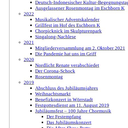
Deutsch-Indonesischer Kultur-Begegnungsta
Ausgelassener Rosenmontag im Eschborn K
2022
Musikalischer Adventskalender
Grillfest im Hof des Eschborn K
Chorpicknick im Skulpturenpark
Singalong-Nachlese
2021
Mitgliederversammlung am 2. Oktober 2021
Die Pandemie hat uns im Griff
2020
Nordlicht Renate verabschiedet
Der Corona-Schock
Rosenmontag
2019
Abschluss des Jubiläumsjahres
Weihnachtsmarkt
Benefizkonzert in Wörrstadt
Festgottesdienst am 11. August 2019
Jubiläumsfest – 100 Jahre Chormusik
Der Festempfang
Das Jubiläumskonzert