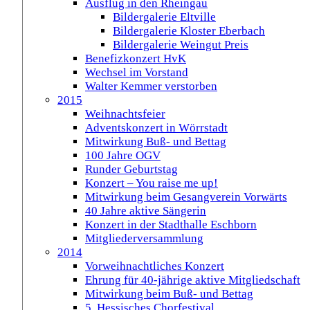
Ausflug in den Rheingau
Bildergalerie Eltville
Bildergalerie Kloster Eberbach
Bildergalerie Weingut Preis
Benefizkonzert HvK
Wechsel im Vorstand
Walter Kemmer verstorben
2015
Weihnachtsfeier
Adventskonzert in Wörrstadt
Mitwirkung Buß- und Bettag
100 Jahre OGV
Runder Geburtstag
Konzert – You raise me up!
Mitwirkung beim Gesangverein Vorwärts
40 Jahre aktive Sängerin
Konzert in der Stadthalle Eschborn
Mitgliederversammlung
2014
Vorweihnachtliches Konzert
Ehrung für 40-jährige aktive Mitgliedschaft
Mitwirkung beim Buß- und Bettag
5. Hessisches Chorfestival