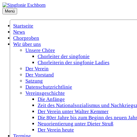
Zum
Inhalt
Menü
Singfonie Eschborn
(Gemischter Chor Eschborn e.V.)
springen
Startseite
News
Chorproben
Wir über uns
Unsere Chöre
Chorleiter der singfonie
Chorleiterin der singfonie Ladies
Der Verein
Der Vorstand
Satzung
Datenschutzrichtlinie
Vereinsgeschichte
Die Anfänge
Zeit des Nationalsozialismus und Nachkriegsz
Der Verein unter Walter Kemmer
Die 80er Jahre bis zum Beginn des neuen Jah
Neuorientierung unter Dieter Struß
Der Verein heute
Termine