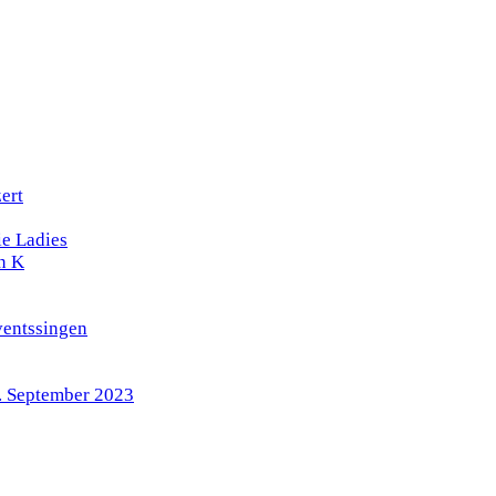
ert
e Ladies
n K
ventssingen
4. September 2023