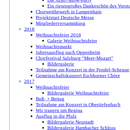
Die After-Show-Party
Ein riesengroßes Dankeschön des Vorst
Chorwettbewerb in Lampenhain
Projektstart Deutsche Messe
Mitgliederversammlung
2018
Weihnachtsfeier 2018
Galerie Weihnachtsfeier
Weihnachtsmarkt
Jahresausflug nach Oppenheim
Chorfestival Salzburg “Meet-Mozart”
Bildergalerie
Teilnahme am Konzert in der Fendel-Scheune
Gemeinschaftskonzert Eschborner Chöre
2017
Weihnachtsfeier
Bildergalerie Weihnachtsfeier
Buß- + Bettag
Teilnahme am Konzert in Obertiefenbach
Wir trauern um Regina
Ausflug in die Pfalz
Bildergalerie Neustadt
Bildergalerie Hambacher Schloss