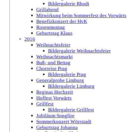
Bildergalerie Rhodt
Grillabend
Mitwirkung beim Sommerfest des Vorwärts
Benefizkonzert der HvK
Rosenmontag
Geburtstag Klaus
2016
Weihnachtsfeier
Bildergalerie Weihnachtsfeier
Weihnachtsmarkt
Buß- und Bettag
Chorreise Prag
Bildergalerie Prag
Generalprobe Limburg
Bildergalerie Limburg
Reginas Hochzeit
Hoffest Vorwärts
Grillfest
Bildergalerie Grillfest
Jubiläum Songfire
Sommerkonzert Wörrstadt
Geburtstag Johanna