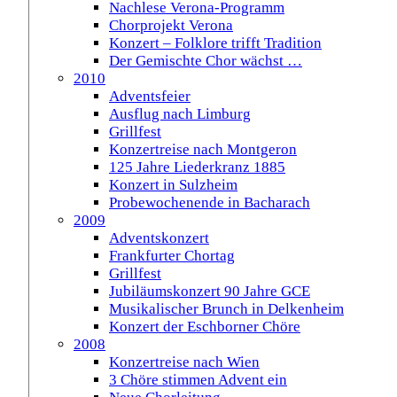
Nachlese Verona-Programm
Chorprojekt Verona
Konzert – Folklore trifft Tradition
Der Gemischte Chor wächst …
2010
Adventsfeier
Ausflug nach Limburg
Grillfest
Konzertreise nach Montgeron
125 Jahre Liederkranz 1885
Konzert in Sulzheim
Probewochenende in Bacharach
2009
Adventskonzert
Frankfurter Chortag
Grillfest
Jubiläumskonzert 90 Jahre GCE
Musikalischer Brunch in Delkenheim
Konzert der Eschborner Chöre
2008
Konzertreise nach Wien
3 Chöre stimmen Advent ein