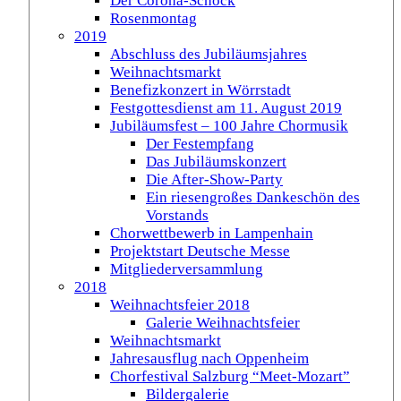
Der Corona-Schock
Rosenmontag
2019
Abschluss des Jubiläumsjahres
Weihnachtsmarkt
Benefizkonzert in Wörrstadt
Festgottesdienst am 11. August 2019
Jubiläumsfest – 100 Jahre Chormusik
Der Festempfang
Das Jubiläumskonzert
Die After-Show-Party
Ein riesengroßes Dankeschön des
Vorstands
Chorwettbewerb in Lampenhain
Projektstart Deutsche Messe
Mitgliederversammlung
2018
Weihnachtsfeier 2018
Galerie Weihnachtsfeier
Weihnachtsmarkt
Jahresausflug nach Oppenheim
Chorfestival Salzburg “Meet-Mozart”
Bildergalerie