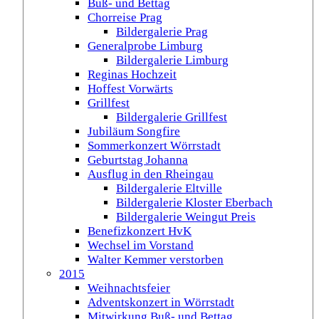
Buß- und Bettag
Chorreise Prag
Bildergalerie Prag
Generalprobe Limburg
Bildergalerie Limburg
Reginas Hochzeit
Hoffest Vorwärts
Grillfest
Bildergalerie Grillfest
Jubiläum Songfire
Sommerkonzert Wörrstadt
Geburtstag Johanna
Ausflug in den Rheingau
Bildergalerie Eltville
Bildergalerie Kloster Eberbach
Bildergalerie Weingut Preis
Benefizkonzert HvK
Wechsel im Vorstand
Walter Kemmer verstorben
2015
Weihnachtsfeier
Adventskonzert in Wörrstadt
Mitwirkung Buß- und Bettag