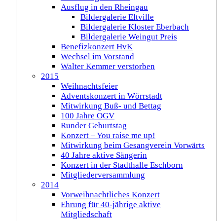
Ausflug in den Rheingau
Bildergalerie Eltville
Bildergalerie Kloster Eberbach
Bildergalerie Weingut Preis
Benefizkonzert HvK
Wechsel im Vorstand
Walter Kemmer verstorben
2015
Weihnachtsfeier
Adventskonzert in Wörrstadt
Mitwirkung Buß- und Bettag
100 Jahre OGV
Runder Geburtstag
Konzert – You raise me up!
Mitwirkung beim Gesangverein Vorwärts
40 Jahre aktive Sängerin
Konzert in der Stadthalle Eschborn
Mitgliederversammlung
2014
Vorweihnachtliches Konzert
Ehrung für 40-jährige aktive
Mitgliedschaft