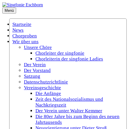
Zum
Inhalt
Menü
Singfonie Eschborn
(Gemischter Chor Eschborn e.V.)
springen
Startseite
News
Chorproben
Wir über uns
Unsere Chöre
Chorleiter der singfonie
Chorleiterin der singfonie Ladies
Der Verein
Der Vorstand
Satzung
Datenschutzrichtlinie
Vereinsgeschichte
Die Anfänge
Zeit des Nationalsozialismus und
Nachkriegszeit
Der Verein unter Walter Kemmer
Die 80er Jahre bis zum Beginn des neuen
Jahrtausends
Neuorientierung unter Dieter Struß