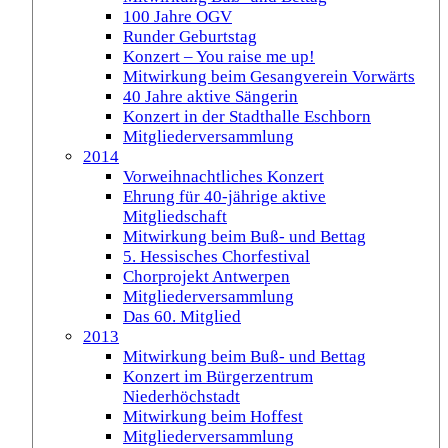
100 Jahre OGV
Runder Geburtstag
Konzert – You raise me up!
Mitwirkung beim Gesangverein Vorwärts
40 Jahre aktive Sängerin
Konzert in der Stadthalle Eschborn
Mitgliederversammlung
2014
Vorweihnachtliches Konzert
Ehrung für 40-jährige aktive
Mitgliedschaft
Mitwirkung beim Buß- und Bettag
5. Hessisches Chorfestival
Chorprojekt Antwerpen
Mitgliederversammlung
Das 60. Mitglied
2013
Mitwirkung beim Buß- und Bettag
Konzert im Bürgerzentrum
Niederhöchstadt
Mitwirkung beim Hoffest
Mitgliederversammlung