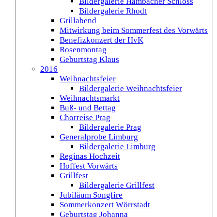
Bildergalerie Hambacher Schloss
Bildergalerie Rhodt
Grillabend
Mitwirkung beim Sommerfest des Vorwärts
Benefizkonzert der HvK
Rosenmontag
Geburtstag Klaus
2016
Weihnachtsfeier
Bildergalerie Weihnachtsfeier
Weihnachtsmarkt
Buß- und Bettag
Chorreise Prag
Bildergalerie Prag
Generalprobe Limburg
Bildergalerie Limburg
Reginas Hochzeit
Hoffest Vorwärts
Grillfest
Bildergalerie Grillfest
Jubiläum Songfire
Sommerkonzert Wörrstadt
Geburtstag Johanna