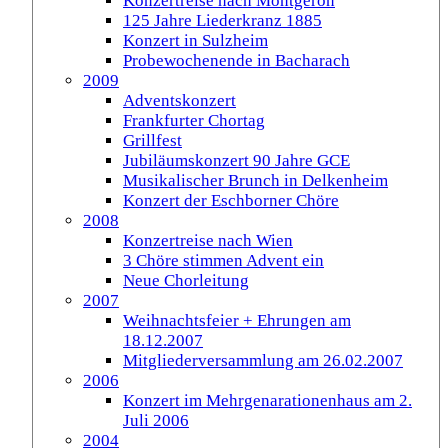
Konzertreise nach Montgeron
125 Jahre Liederkranz 1885
Konzert in Sulzheim
Probewochenende in Bacharach
2009
Adventskonzert
Frankfurter Chortag
Grillfest
Jubiläumskonzert 90 Jahre GCE
Musikalischer Brunch in Delkenheim
Konzert der Eschborner Chöre
2008
Konzertreise nach Wien
3 Chöre stimmen Advent ein
Neue Chorleitung
2007
Weihnachtsfeier + Ehrungen am
18.12.2007
Mitgliederversammlung am 26.02.2007
2006
Konzert im Mehrgenarationenhaus am 2.
Juli 2006
2004