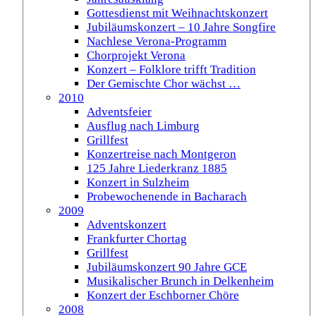
Gottesdienst mit Weihnachtskonzert
Jubiläumskonzert – 10 Jahre Songfire
Nachlese Verona-Programm
Chorprojekt Verona
Konzert – Folklore trifft Tradition
Der Gemischte Chor wächst …
2010
Adventsfeier
Ausflug nach Limburg
Grillfest
Konzertreise nach Montgeron
125 Jahre Liederkranz 1885
Konzert in Sulzheim
Probewochenende in Bacharach
2009
Adventskonzert
Frankfurter Chortag
Grillfest
Jubiläumskonzert 90 Jahre GCE
Musikalischer Brunch in Delkenheim
Konzert der Eschborner Chöre
2008