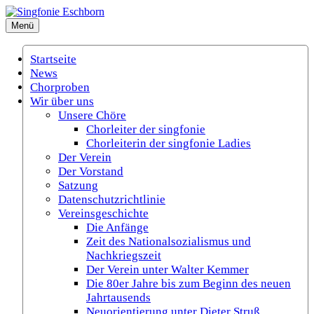
Zum
Inhalt
Menü
Singfonie Eschborn
(Gemischter Chor Eschborn e.V.)
springen
Startseite
News
Chorproben
Wir über uns
Unsere Chöre
Chorleiter der singfonie
Chorleiterin der singfonie Ladies
Der Verein
Der Vorstand
Satzung
Datenschutzrichtlinie
Vereinsgeschichte
Die Anfänge
Zeit des Nationalsozialismus und
Nachkriegszeit
Der Verein unter Walter Kemmer
Die 80er Jahre bis zum Beginn des neuen
Jahrtausends
Neuorientierung unter Dieter Struß