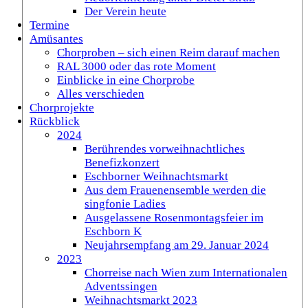
Der Verein heute
Termine
Amüsantes
Chorproben – sich einen Reim darauf machen
RAL 3000 oder das rote Moment
Einblicke in eine Chorprobe
Alles verschieden
Chorprojekte
Rückblick
2024
Berührendes vorweihnachtliches
Benefizkonzert
Eschborner Weihnachtsmarkt
Aus dem Frauenensemble werden die
singfonie Ladies
Ausgelassene Rosenmontagsfeier im
Eschborn K
Neujahrsempfang am 29. Januar 2024
2023
Chorreise nach Wien zum Internationalen
Adventssingen
Weihnachtsmarkt 2023