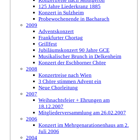
Konzertreise nach Montgeron
125 Jahre Liederkranz 1885
Konzert in Sulzheim
Probewochenende in Bacharach
2009
Adventskonzert
Frankfurter Chortag
Grillfest
Jubiläumskonzert 90 Jahre GCE
Musikalischer Brunch in Delkenheim
Konzert der Eschborner Chöre
2008
Konzertreise nach Wien
3 Chöre stimmen Advent ein
Neue Chorleitung
2007
Weihnachtsfeier + Ehrungen am
18.12.2007
Mitgliederversammlung am 26.02.2007
2006
Konzert im Mehrgenarationenhaus am 2.
Juli 2006
2004