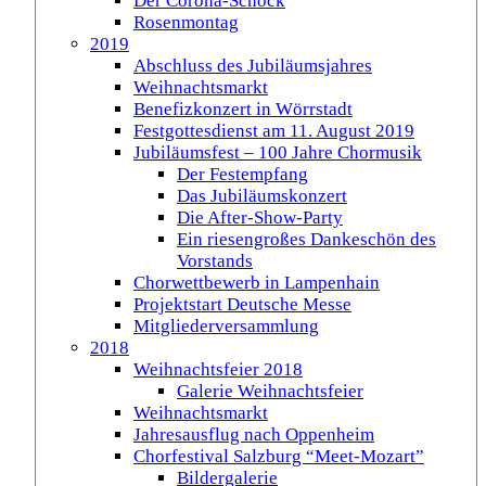
Der Corona-Schock
Rosenmontag
2019
Abschluss des Jubiläumsjahres
Weihnachtsmarkt
Benefizkonzert in Wörrstadt
Festgottesdienst am 11. August 2019
Jubiläumsfest – 100 Jahre Chormusik
Der Festempfang
Das Jubiläumskonzert
Die After-Show-Party
Ein riesengroßes Dankeschön des
Vorstands
Chorwettbewerb in Lampenhain
Projektstart Deutsche Messe
Mitgliederversammlung
2018
Weihnachtsfeier 2018
Galerie Weihnachtsfeier
Weihnachtsmarkt
Jahresausflug nach Oppenheim
Chorfestival Salzburg “Meet-Mozart”
Bildergalerie