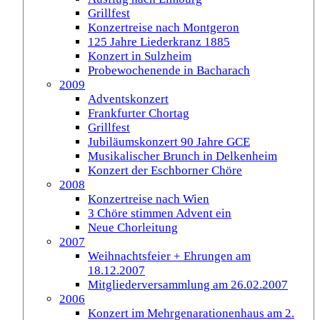
Grillfest
Konzertreise nach Montgeron
125 Jahre Liederkranz 1885
Konzert in Sulzheim
Probewochenende in Bacharach
2009
Adventskonzert
Frankfurter Chortag
Grillfest
Jubiläumskonzert 90 Jahre GCE
Musikalischer Brunch in Delkenheim
Konzert der Eschborner Chöre
2008
Konzertreise nach Wien
3 Chöre stimmen Advent ein
Neue Chorleitung
2007
Weihnachtsfeier + Ehrungen am
18.12.2007
Mitgliederversammlung am 26.02.2007
2006
Konzert im Mehrgenarationenhaus am 2.