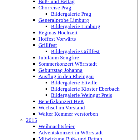
Buß- und Bettag
Chorreise Prag
Bildergalerie Prag
Generalprobe Limburg
Bildergalerie Limburg
Reginas Hochzeit
Hoffest Vorwärts
Grillfest
Bildergalerie Grillfest
Jubiläum Songfire
Sommerkonzert Wörrstadt
Geburtstag Johanna
Ausflug in den Rheingau
Bildergalerie Eltville
Bildergalerie Kloster Eberbach
Bildergalerie Weingut Preis
Benefizkonzert HvK
Wechsel im Vorstand
Walter Kemmer verstorben
2015
Weihnachtsfeier
Adventskonzert in Wörrstadt
Mitwirkung Buß- und Bettag