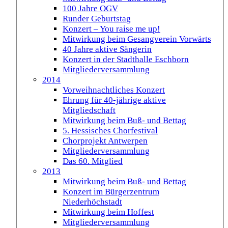
100 Jahre OGV
Runder Geburtstag
Konzert – You raise me up!
Mitwirkung beim Gesangverein Vorwärts
40 Jahre aktive Sängerin
Konzert in der Stadthalle Eschborn
Mitgliederversammlung
2014
Vorweihnachtliches Konzert
Ehrung für 40-jährige aktive
Mitgliedschaft
Mitwirkung beim Buß- und Bettag
5. Hessisches Chorfestival
Chorprojekt Antwerpen
Mitgliederversammlung
Das 60. Mitglied
2013
Mitwirkung beim Buß- und Bettag
Konzert im Bürgerzentrum
Niederhöchstadt
Mitwirkung beim Hoffest
Mitgliederversammlung