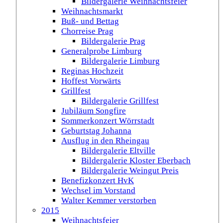
Bildergalerie Weihnachtsfeier
Weihnachtsmarkt
Buß- und Bettag
Chorreise Prag
Bildergalerie Prag
Generalprobe Limburg
Bildergalerie Limburg
Reginas Hochzeit
Hoffest Vorwärts
Grillfest
Bildergalerie Grillfest
Jubiläum Songfire
Sommerkonzert Wörrstadt
Geburtstag Johanna
Ausflug in den Rheingau
Bildergalerie Eltville
Bildergalerie Kloster Eberbach
Bildergalerie Weingut Preis
Benefizkonzert HvK
Wechsel im Vorstand
Walter Kemmer verstorben
2015
Weihnachtsfeier