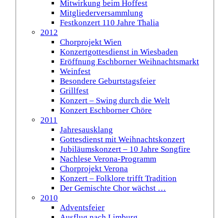
Mitwirkung beim Hoffest
Mitgliederversammlung
Festkonzert 110 Jahre Thalia
2012
Chorprojekt Wien
Konzertgottesdienst in Wiesbaden
Eröffnung Eschborner Weihnachtsmarkt
Weinfest
Besondere Geburtstagsfeier
Grillfest
Konzert – Swing durch die Welt
Konzert Eschborner Chöre
2011
Jahresausklang
Gottesdienst mit Weihnachtskonzert
Jubiläumskonzert – 10 Jahre Songfire
Nachlese Verona-Programm
Chorprojekt Verona
Konzert – Folklore trifft Tradition
Der Gemischte Chor wächst …
2010
Adventsfeier
Ausflug nach Limburg