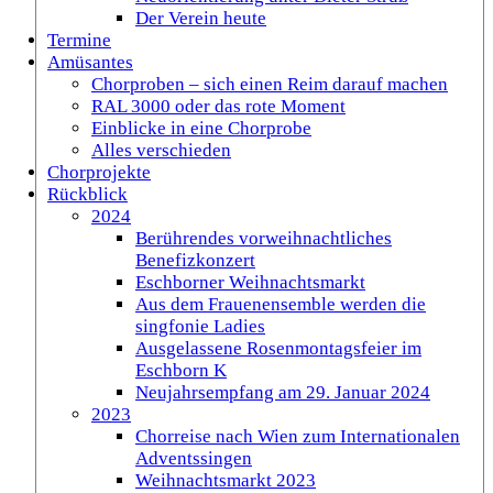
Der Verein heute
Termine
Amüsantes
Chorproben – sich einen Reim darauf machen
RAL 3000 oder das rote Moment
Einblicke in eine Chorprobe
Alles verschieden
Chorprojekte
Rückblick
2024
Berührendes vorweihnachtliches
Benefizkonzert
Eschborner Weihnachtsmarkt
Aus dem Frauenensemble werden die
singfonie Ladies
Ausgelassene Rosenmontagsfeier im
Eschborn K
Neujahrsempfang am 29. Januar 2024
2023
Chorreise nach Wien zum Internationalen
Adventssingen
Weihnachtsmarkt 2023