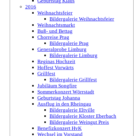
Geburtstag Klaus
2016
Weihnachtsfeier
Bildergalerie Weihnachtsfeier
Weihnachtsmarkt
Buß- und Bettag
Chorreise Prag
Bildergalerie Prag
Generalprobe Limburg
Bildergalerie Limburg
Reginas Hochzeit
Hoffest Vorwärts
Grillfest
Bildergalerie Grillfest
Jubiläum Songfire
Sommerkonzert Wörrstadt
Geburtstag Johanna
Ausflug in den Rheingau
Bildergalerie Eltville
Bildergalerie Kloster Eberbach
Bildergalerie Weingut Preis
Benefizkonzert HvK
Wechsel im Vorstand