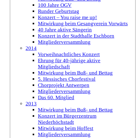
100 Jahre OGV
Runder Geburtstag
Konzert – You raise me up!
Mitwirkung beim Gesangverein Vorwärts
40 Jahre aktive Sängerin
Konzert in der Stadthalle Eschborn
Mitgliederversammlung
2014
Vorweihnachtliches Konzert
Ehrung für 40-jährige aktive
Mitgliedschaft
Mitwirkung beim Buß- und Bettag
5. Hessisches Chorfestival
Chorprojekt Antwerpen
Mitgliederversammlung
Das 60. Mitglied
2013
Mitwirkung beim Buß- und Bettag
Konzert im Bürgerzentrum
Niederhöchstadt
Mitwirkung beim Hoffest
Mitgliederversammlung