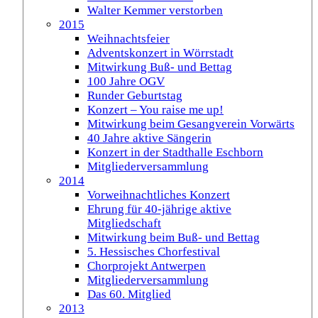
Walter Kemmer verstorben
2015
Weihnachtsfeier
Adventskonzert in Wörrstadt
Mitwirkung Buß- und Bettag
100 Jahre OGV
Runder Geburtstag
Konzert – You raise me up!
Mitwirkung beim Gesangverein Vorwärts
40 Jahre aktive Sängerin
Konzert in der Stadthalle Eschborn
Mitgliederversammlung
2014
Vorweihnachtliches Konzert
Ehrung für 40-jährige aktive
Mitgliedschaft
Mitwirkung beim Buß- und Bettag
5. Hessisches Chorfestival
Chorprojekt Antwerpen
Mitgliederversammlung
Das 60. Mitglied
2013