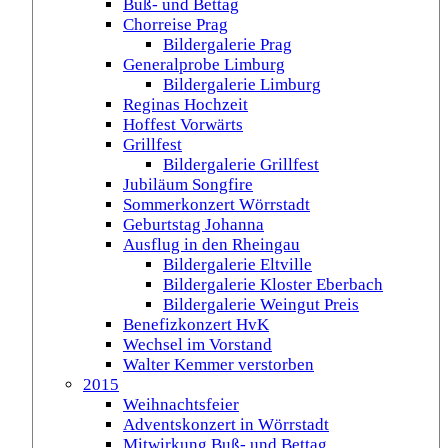
Buß- und Bettag
Chorreise Prag
Bildergalerie Prag
Generalprobe Limburg
Bildergalerie Limburg
Reginas Hochzeit
Hoffest Vorwärts
Grillfest
Bildergalerie Grillfest
Jubiläum Songfire
Sommerkonzert Wörrstadt
Geburtstag Johanna
Ausflug in den Rheingau
Bildergalerie Eltville
Bildergalerie Kloster Eberbach
Bildergalerie Weingut Preis
Benefizkonzert HvK
Wechsel im Vorstand
Walter Kemmer verstorben
2015
Weihnachtsfeier
Adventskonzert in Wörrstadt
Mitwirkung Buß- und Bettag