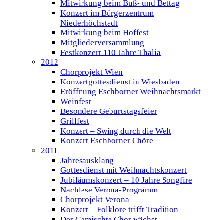
Mitwirkung beim Buß- und Bettag
Konzert im Bürgerzentrum
Niederhöchstadt
Mitwirkung beim Hoffest
Mitgliederversammlung
Festkonzert 110 Jahre Thalia
2012
Chorprojekt Wien
Konzertgottesdienst in Wiesbaden
Eröffnung Eschborner Weihnachtsmarkt
Weinfest
Besondere Geburtstagsfeier
Grillfest
Konzert – Swing durch die Welt
Konzert Eschborner Chöre
2011
Jahresausklang
Gottesdienst mit Weihnachtskonzert
Jubiläumskonzert – 10 Jahre Songfire
Nachlese Verona-Programm
Chorprojekt Verona
Konzert – Folklore trifft Tradition
Der Gemischte Chor wächst …