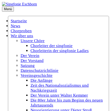
Zum
Inhalt
Menü
Singfonie Eschborn
(Gemischter Chor Eschborn e.V.)
springen
Startseite
News
Chorproben
Wir über uns
Unsere Chöre
Chorleiter der singfonie
Chorleiterin der singfonie Ladies
Der Verein
Der Vorstand
Satzung
Datenschutzrichtlinie
Vereinsgeschichte
Die Anfänge
Zeit des Nationalsozialismus und
Nachkriegszeit
Der Verein unter Walter Kemmer
Die 80er Jahre bis zum Beginn des neuen
Jahrtausends
Neuorientierung unter Dieter Struß