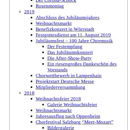
Der Corona-Schock
Rosenmontag
2019
Abschluss des Jubiläumsjahres
Weihnachtsmarkt
Benefizkonzert in Wörrstadt
Festgottesdienst am 11. August 2019
Jubiläumsfest – 100 Jahre Chormusik
Der Festempfang
Das Jubiläumskonzert
Die After-Show-Party
Ein riesengroßes Dankeschön des
Vorstands
Chorwettbewerb in Lampenhain
Projektstart Deutsche Messe
Mitgliederversammlung
2018
Weihnachtsfeier 2018
Galerie Weihnachtsfeier
Weihnachtsmarkt
Jahresausflug nach Oppenheim
Chorfestival Salzburg “Meet-Mozart”
Bildergalerie