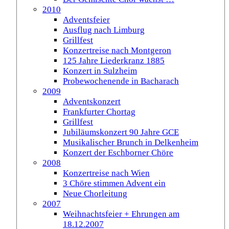
2010
Adventsfeier
Ausflug nach Limburg
Grillfest
Konzertreise nach Montgeron
125 Jahre Liederkranz 1885
Konzert in Sulzheim
Probewochenende in Bacharach
2009
Adventskonzert
Frankfurter Chortag
Grillfest
Jubiläumskonzert 90 Jahre GCE
Musikalischer Brunch in Delkenheim
Konzert der Eschborner Chöre
2008
Konzertreise nach Wien
3 Chöre stimmen Advent ein
Neue Chorleitung
2007
Weihnachtsfeier + Ehrungen am
18.12.2007