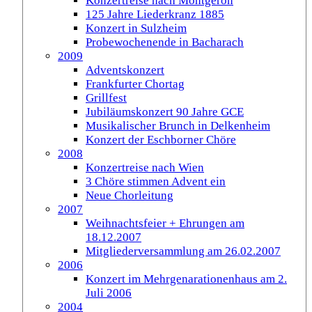
Konzertreise nach Montgeron
125 Jahre Liederkranz 1885
Konzert in Sulzheim
Probewochenende in Bacharach
2009
Adventskonzert
Frankfurter Chortag
Grillfest
Jubiläumskonzert 90 Jahre GCE
Musikalischer Brunch in Delkenheim
Konzert der Eschborner Chöre
2008
Konzertreise nach Wien
3 Chöre stimmen Advent ein
Neue Chorleitung
2007
Weihnachtsfeier + Ehrungen am
18.12.2007
Mitgliederversammlung am 26.02.2007
2006
Konzert im Mehrgenarationenhaus am 2.
Juli 2006
2004