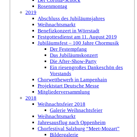
Der Corona-Schock
Rosenmontag
2019
Abschluss des Jubiläumsjahres
Weihnachtsmarkt
Benefizkonzert in Wörrstadt
Festgottesdienst am 11. August 2019
Jubiläumsfest – 100 Jahre Chormusik
Der Festempfang
Das Jubiläumskonzert
Die After-Show-Party
Ein riesengroßes Dankeschön des
Vorstands
Chorwettbewerb in Lampenhain
Projektstart Deutsche Messe
Mitgliederversammlung
2018
Weihnachtsfeier 2018
Galerie Weihnachtsfeier
Weihnachtsmarkt
Jahresausflug nach Oppenheim
Chorfestival Salzburg “Meet-Mozart”
Bildergalerie