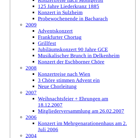
Konzertreise nach Montgeron
125 Jahre Liederkranz 1885
Konzert in Sulzheim
Probewochenende in Bacharach
2009
Adventskonzert
Frankfurter Chortag
Grillfest
Jubiläumskonzert 90 Jahre GCE
Musikalischer Brunch in Delkenheim
Konzert der Eschborner Chöre
2008
Konzertreise nach Wien
3 Chöre stimmen Advent ein
Neue Chorleitung
2007
Weihnachtsfeier + Ehrungen am
18.12.2007
Mitgliederversammlung am 26.02.2007
2006
Konzert im Mehrgenarationenhaus am 2.
Juli 2006
2004