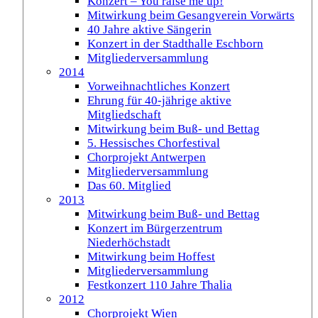
Konzert – You raise me up!
Mitwirkung beim Gesangverein Vorwärts
40 Jahre aktive Sängerin
Konzert in der Stadthalle Eschborn
Mitgliederversammlung
2014
Vorweihnachtliches Konzert
Ehrung für 40-jährige aktive
Mitgliedschaft
Mitwirkung beim Buß- und Bettag
5. Hessisches Chorfestival
Chorprojekt Antwerpen
Mitgliederversammlung
Das 60. Mitglied
2013
Mitwirkung beim Buß- und Bettag
Konzert im Bürgerzentrum
Niederhöchstadt
Mitwirkung beim Hoffest
Mitgliederversammlung
Festkonzert 110 Jahre Thalia
2012
Chorprojekt Wien