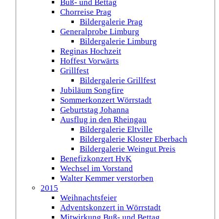
Buß- und Bettag
Chorreise Prag
Bildergalerie Prag
Generalprobe Limburg
Bildergalerie Limburg
Reginas Hochzeit
Hoffest Vorwärts
Grillfest
Bildergalerie Grillfest
Jubiläum Songfire
Sommerkonzert Wörrstadt
Geburtstag Johanna
Ausflug in den Rheingau
Bildergalerie Eltville
Bildergalerie Kloster Eberbach
Bildergalerie Weingut Preis
Benefizkonzert HvK
Wechsel im Vorstand
Walter Kemmer verstorben
2015
Weihnachtsfeier
Adventskonzert in Wörrstadt
Mitwirkung Buß- und Bettag