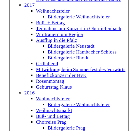
2017
Weihnachtsfeier
Bildergalerie Weihnachtsfeier
Buß- + Bettag
Teilnahme am Konzert in Obertiefenbach
Wir trauern um Regina
Ausflug in die Pfalz
Bildergalerie Neustadt
Bildergalerie Hambacher Schloss
Bildergalerie Rhodt
Grillabend
Mitwirkung beim Sommerfest des Vorwärts
Benefizkonzert der HvK
Rosenmontag
Geburtstag Klaus
2016
Weihnachtsfeier
Bildergalerie Weihnachtsfeier
Weihnachtsmarkt
Buß- und Bettag
Chorreise Prag
Bildergalerie Prag