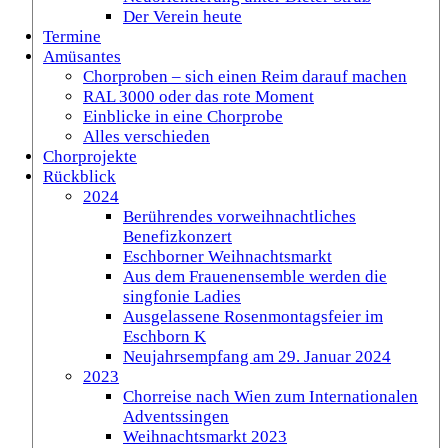
Der Verein heute
Termine
Amüsantes
Chorproben – sich einen Reim darauf machen
RAL 3000 oder das rote Moment
Einblicke in eine Chorprobe
Alles verschieden
Chorprojekte
Rückblick
2024
Berührendes vorweihnachtliches
Benefizkonzert
Eschborner Weihnachtsmarkt
Aus dem Frauenensemble werden die
singfonie Ladies
Ausgelassene Rosenmontagsfeier im
Eschborn K
Neujahrsempfang am 29. Januar 2024
2023
Chorreise nach Wien zum Internationalen
Adventssingen
Weihnachtsmarkt 2023