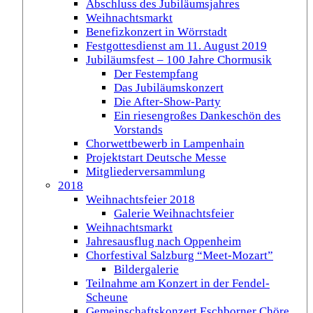
Abschluss des Jubiläumsjahres
Weihnachtsmarkt
Benefizkonzert in Wörrstadt
Festgottesdienst am 11. August 2019
Jubiläumsfest – 100 Jahre Chormusik
Der Festempfang
Das Jubiläumskonzert
Die After-Show-Party
Ein riesengroßes Dankeschön des
Vorstands
Chorwettbewerb in Lampenhain
Projektstart Deutsche Messe
Mitgliederversammlung
2018
Weihnachtsfeier 2018
Galerie Weihnachtsfeier
Weihnachtsmarkt
Jahresausflug nach Oppenheim
Chorfestival Salzburg “Meet-Mozart”
Bildergalerie
Teilnahme am Konzert in der Fendel-
Scheune
Gemeinschaftskonzert Eschborner Chöre