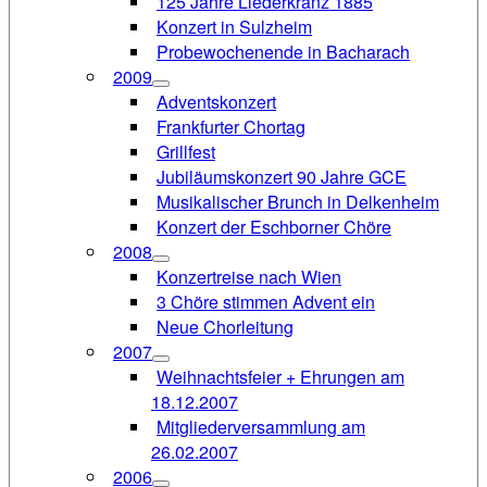
125 Jahre Liederkranz 1885
Konzert in Sulzheim
Probewochenende in Bacharach
2009
Adventskonzert
Frankfurter Chortag
Grillfest
Jubiläumskonzert 90 Jahre GCE
Musikalischer Brunch in Delkenheim
Konzert der Eschborner Chöre
2008
Konzertreise nach Wien
3 Chöre stimmen Advent ein
Neue Chorleitung
2007
Weihnachtsfeier + Ehrungen am
18.12.2007
Mitgliederversammlung am
26.02.2007
2006