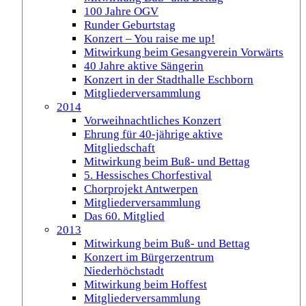
100 Jahre OGV
Runder Geburtstag
Konzert – You raise me up!
Mitwirkung beim Gesangverein Vorwärts
40 Jahre aktive Sängerin
Konzert in der Stadthalle Eschborn
Mitgliederversammlung
2014
Vorweihnachtliches Konzert
Ehrung für 40-jährige aktive
Mitgliedschaft
Mitwirkung beim Buß- und Bettag
5. Hessisches Chorfestival
Chorprojekt Antwerpen
Mitgliederversammlung
Das 60. Mitglied
2013
Mitwirkung beim Buß- und Bettag
Konzert im Bürgerzentrum
Niederhöchstadt
Mitwirkung beim Hoffest
Mitgliederversammlung