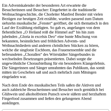
Ein Adventskalender der besonderen Art erwartete die
Besucherinnen und Besucher: Eingebettet in die traditionelle
Weihnachtsgeschichte, die Chorleiter Manfred Bender mit vielen
Bezügen zur heutigen Zeit erzählte, wurden passend zum Datum
siebzehn musikalische „Fenster“ geöffnet, die sich thematisch in den
Lauf der Erzählung einfügten. So gab es, angefangen von dem
flehentlichen „O Heiland reiß die Himmel auf“ bis hin zum
jubelnden „Gloria in excelsis Deo“ eine bunte Mischung von
bekannten, besinnlichen und fröhlichen Advents- und
Weihnachtsliedern und anderen christlichen Stücken zu hören,
welche die singfonie Eschborn, das Frauenensemble und die
befreundeten „Chorallen“ des Wörrstädter Sängerbundes in
wechselnden Besetzungen präsentierten. Dabei sorgte die
ungewöhnliche Choraufstellung für ein besonderes Klangerlebnis.
Die Sängerinnen und Sänger umrahmten das Publikum, das somit
mitten im Geschehen saß und auch mehrfach zum Mitsingen
eingeladen war.
Nach dem Ende des musikalischen Teils saßen die Aktiven und
auch zahlreiche Besucherinnen und Besucher noch gemütlich bei
Glühwein und alkoholfreiem Punsch sowie süßem und herzhaftem
Fingerfood zusammen und ließen den gelungenen Abend
ausklingen.