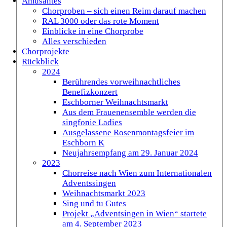
Amüsantes
Chorproben – sich einen Reim darauf machen
RAL 3000 oder das rote Moment
Einblicke in eine Chorprobe
Alles verschieden
Chorprojekte
Rückblick
2024
Berührendes vorweihnachtliches
Benefizkonzert
Eschborner Weihnachtsmarkt
Aus dem Frauenensemble werden die
singfonie Ladies
Ausgelassene Rosenmontagsfeier im
Eschborn K
Neujahrsempfang am 29. Januar 2024
2023
Chorreise nach Wien zum Internationalen
Adventssingen
Weihnachtsmarkt 2023
Sing und tu Gutes
Projekt „Adventsingen in Wien“ startete
am 4. September 2023