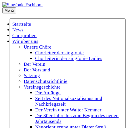
Zum
Inhalt
Menü
Singfonie Eschborn
(Gemischter Chor Eschborn e.V.)
springen
Startseite
News
Chorproben
Wir über uns
Unsere Chöre
Chorleiter der singfonie
Chorleiterin der singfonie Ladies
Der Verein
Der Vorstand
Satzung
Datenschutzrichtlinie
Vereinsgeschichte
Die Anfänge
Zeit des Nationalsozialismus und
Nachkriegszeit
Der Verein unter Walter Kemmer
Die 80er Jahre bis zum Beginn des neuen
Jahrtausends
Neuorientierung unter Dieter Struß