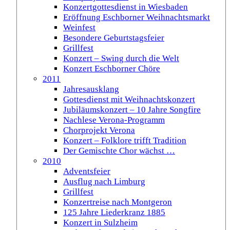
Konzertgottesdienst in Wiesbaden
Eröffnung Eschborner Weihnachtsmarkt
Weinfest
Besondere Geburtstagsfeier
Grillfest
Konzert – Swing durch die Welt
Konzert Eschborner Chöre
2011
Jahresausklang
Gottesdienst mit Weihnachtskonzert
Jubiläumskonzert – 10 Jahre Songfire
Nachlese Verona-Programm
Chorprojekt Verona
Konzert – Folklore trifft Tradition
Der Gemischte Chor wächst …
2010
Adventsfeier
Ausflug nach Limburg
Grillfest
Konzertreise nach Montgeron
125 Jahre Liederkranz 1885
Konzert in Sulzheim