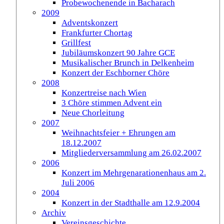
Probewochenende in Bacharach
2009
Adventskonzert
Frankfurter Chortag
Grillfest
Jubiläumskonzert 90 Jahre GCE
Musikalischer Brunch in Delkenheim
Konzert der Eschborner Chöre
2008
Konzertreise nach Wien
3 Chöre stimmen Advent ein
Neue Chorleitung
2007
Weihnachtsfeier + Ehrungen am
18.12.2007
Mitgliederversammlung am 26.02.2007
2006
Konzert im Mehrgenarationenhaus am 2.
Juli 2006
2004
Konzert in der Stadthalle am 12.9.2004
Archiv
Vereinsgeschichte