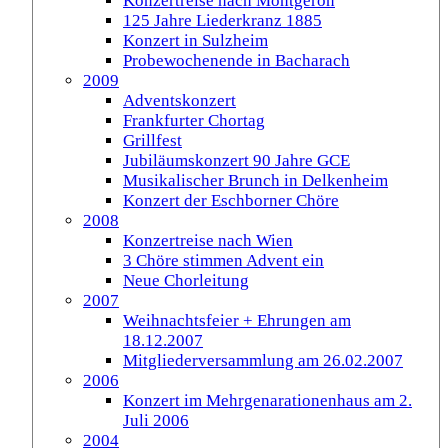
Konzertreise nach Montgeron
125 Jahre Liederkranz 1885
Konzert in Sulzheim
Probewochenende in Bacharach
2009
Adventskonzert
Frankfurter Chortag
Grillfest
Jubiläumskonzert 90 Jahre GCE
Musikalischer Brunch in Delkenheim
Konzert der Eschborner Chöre
2008
Konzertreise nach Wien
3 Chöre stimmen Advent ein
Neue Chorleitung
2007
Weihnachtsfeier + Ehrungen am
18.12.2007
Mitgliederversammlung am 26.02.2007
2006
Konzert im Mehrgenarationenhaus am 2.
Juli 2006
2004