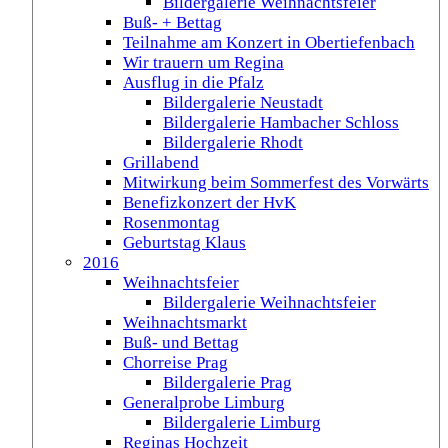
Bildergalerie Weihnachtsfeier
Buß- + Bettag
Teilnahme am Konzert in Obertiefenbach
Wir trauern um Regina
Ausflug in die Pfalz
Bildergalerie Neustadt
Bildergalerie Hambacher Schloss
Bildergalerie Rhodt
Grillabend
Mitwirkung beim Sommerfest des Vorwärts
Benefizkonzert der HvK
Rosenmontag
Geburtstag Klaus
2016
Weihnachtsfeier
Bildergalerie Weihnachtsfeier
Weihnachtsmarkt
Buß- und Bettag
Chorreise Prag
Bildergalerie Prag
Generalprobe Limburg
Bildergalerie Limburg
Reginas Hochzeit