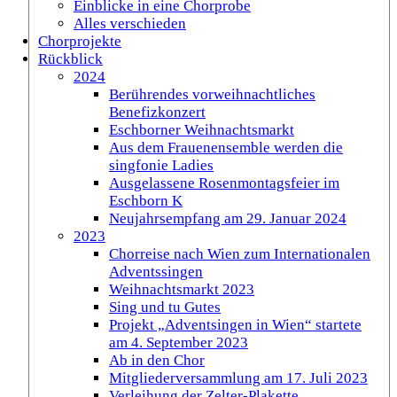
Einblicke in eine Chorprobe
Alles verschieden
Chorprojekte
Rückblick
2024
Berührendes vorweihnachtliches
Benefizkonzert
Eschborner Weihnachtsmarkt
Aus dem Frauenensemble werden die
singfonie Ladies
Ausgelassene Rosenmontagsfeier im
Eschborn K
Neujahrsempfang am 29. Januar 2024
2023
Chorreise nach Wien zum Internationalen
Adventssingen
Weihnachtsmarkt 2023
Sing und tu Gutes
Projekt „Adventsingen in Wien“ startete
am 4. September 2023
Ab in den Chor
Mitgliederversammlung am 17. Juli 2023
Verleihung der Zelter-Plakette