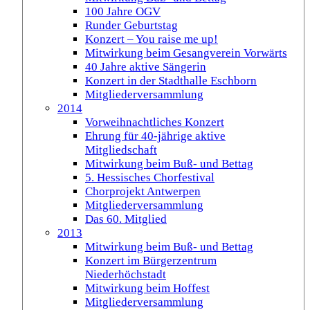
100 Jahre OGV
Runder Geburtstag
Konzert – You raise me up!
Mitwirkung beim Gesangverein Vorwärts
40 Jahre aktive Sängerin
Konzert in der Stadthalle Eschborn
Mitgliederversammlung
2014
Vorweihnachtliches Konzert
Ehrung für 40-jährige aktive
Mitgliedschaft
Mitwirkung beim Buß- und Bettag
5. Hessisches Chorfestival
Chorprojekt Antwerpen
Mitgliederversammlung
Das 60. Mitglied
2013
Mitwirkung beim Buß- und Bettag
Konzert im Bürgerzentrum
Niederhöchstadt
Mitwirkung beim Hoffest
Mitgliederversammlung