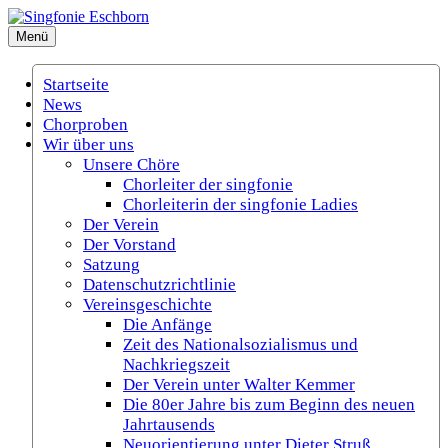
Zum
Inhalt
Menü
Singfonie Eschborn
(Gemischter Chor Eschborn e.V.)
springen
Startseite
News
Chorproben
Wir über uns
Unsere Chöre
Chorleiter der singfonie
Chorleiterin der singfonie Ladies
Der Verein
Der Vorstand
Satzung
Datenschutzrichtlinie
Vereinsgeschichte
Die Anfänge
Zeit des Nationalsozialismus und
Nachkriegszeit
Der Verein unter Walter Kemmer
Die 80er Jahre bis zum Beginn des neuen
Jahrtausends
Neuorientierung unter Dieter Struß