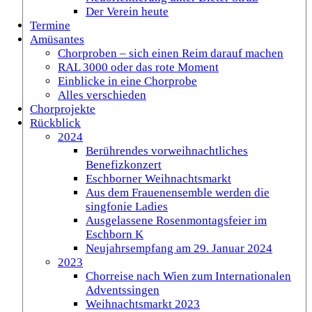
Der Verein heute
Termine
Amüsantes
Chorproben – sich einen Reim darauf machen
RAL 3000 oder das rote Moment
Einblicke in eine Chorprobe
Alles verschieden
Chorprojekte
Rückblick
2024
Berührendes vorweihnachtliches
Benefizkonzert
Eschborner Weihnachtsmarkt
Aus dem Frauenensemble werden die
singfonie Ladies
Ausgelassene Rosenmontagsfeier im
Eschborn K
Neujahrsempfang am 29. Januar 2024
2023
Chorreise nach Wien zum Internationalen
Adventssingen
Weihnachtsmarkt 2023