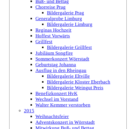
Buß- und Bettag
Chorreise Prag
Bildergalerie Prag
Generalprobe Limburg
Bildergalerie Limburg
Reginas Hochzeit
Hoffest Vorwärts
Grillfest
Bildergalerie Grillfest
Jubiläum Songfire
Sommerkonzert Wörrstadt
Geburtstag Johanna
Ausflug in den Rheingau
Bildergalerie Eltville
Bildergalerie Kloster Eberbach
Bildergalerie Weingut Preis
Benefizkonzert HvK
Wechsel im Vorstand
Walter Kemmer verstorben
2015
Weihnachtsfeier
Adventskonzert in Wörrstadt
Mitwirkung Buß- und Bettag