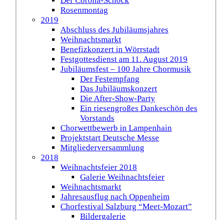
Der Corona-Schock
Rosenmontag
2019
Abschluss des Jubiläumsjahres
Weihnachtsmarkt
Benefizkonzert in Wörrstadt
Festgottesdienst am 11. August 2019
Jubiläumsfest – 100 Jahre Chormusik
Der Festempfang
Das Jubiläumskonzert
Die After-Show-Party
Ein riesengroßes Dankeschön des
Vorstands
Chorwettbewerb in Lampenhain
Projektstart Deutsche Messe
Mitgliederversammlung
2018
Weihnachtsfeier 2018
Galerie Weihnachtsfeier
Weihnachtsmarkt
Jahresausflug nach Oppenheim
Chorfestival Salzburg “Meet-Mozart”
Bildergalerie