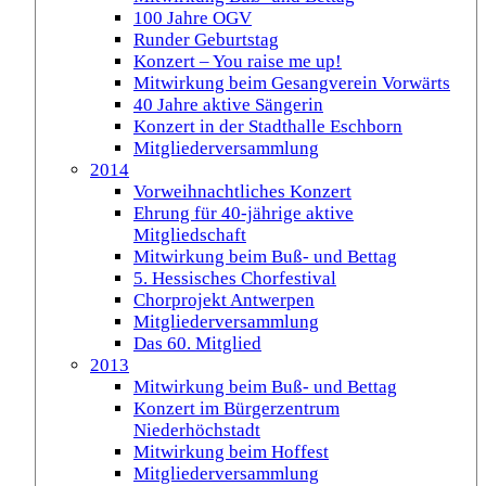
100 Jahre OGV
Runder Geburtstag
Konzert – You raise me up!
Mitwirkung beim Gesangverein Vorwärts
40 Jahre aktive Sängerin
Konzert in der Stadthalle Eschborn
Mitgliederversammlung
2014
Vorweihnachtliches Konzert
Ehrung für 40-jährige aktive
Mitgliedschaft
Mitwirkung beim Buß- und Bettag
5. Hessisches Chorfestival
Chorprojekt Antwerpen
Mitgliederversammlung
Das 60. Mitglied
2013
Mitwirkung beim Buß- und Bettag
Konzert im Bürgerzentrum
Niederhöchstadt
Mitwirkung beim Hoffest
Mitgliederversammlung