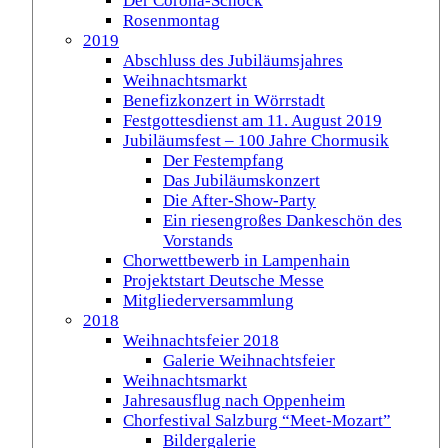
Der Corona-Schock
Rosenmontag
2019
Abschluss des Jubiläumsjahres
Weihnachtsmarkt
Benefizkonzert in Wörrstadt
Festgottesdienst am 11. August 2019
Jubiläumsfest – 100 Jahre Chormusik
Der Festempfang
Das Jubiläumskonzert
Die After-Show-Party
Ein riesengroßes Dankeschön des
Vorstands
Chorwettbewerb in Lampenhain
Projektstart Deutsche Messe
Mitgliederversammlung
2018
Weihnachtsfeier 2018
Galerie Weihnachtsfeier
Weihnachtsmarkt
Jahresausflug nach Oppenheim
Chorfestival Salzburg “Meet-Mozart”
Bildergalerie