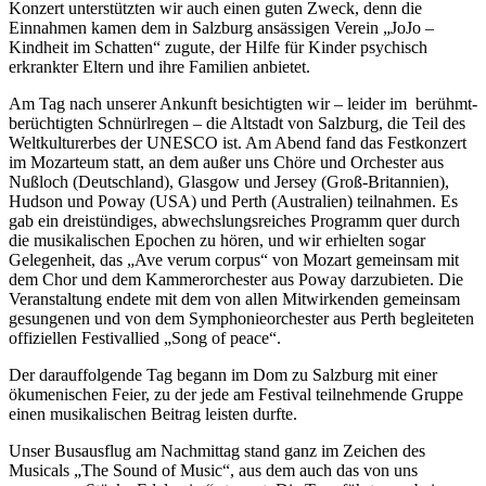
Konzert unterstützten wir auch einen guten Zweck, denn die
Einnahmen kamen dem in Salzburg ansässigen Verein „JoJo –
Kindheit im Schatten“ zugute, der Hilfe für Kinder psychisch
erkrankter Eltern und ihre Familien anbietet.
Am Tag nach unserer Ankunft besichtigten wir – leider im berühmt-
berüchtigten Schnürlregen – die Altstadt von Salzburg, die Teil des
Weltkulturerbes der UNESCO ist. Am Abend fand das Festkonzert
im Mozarteum statt, an dem außer uns Chöre und Orchester aus
Nußloch (Deutschland), Glasgow und Jersey (Groß-Britannien),
Hudson und Poway (USA) und Perth (Australien) teilnahmen. Es
gab ein dreistündiges, abwechslungsreiches Programm quer durch
die musikalischen Epochen zu hören, und wir erhielten sogar
Gelegenheit, das „Ave verum corpus“ von Mozart gemeinsam mit
dem Chor und dem Kammerorchester aus Poway darzubieten. Die
Veranstaltung endete mit dem von allen Mitwirkenden gemeinsam
gesungenen und von dem Symphonieorchester aus Perth begleiteten
offiziellen Festivallied „Song of peace“.
Der darauffolgende Tag begann im Dom zu Salzburg mit einer
ökumenischen Feier, zu der jede am Festival teilnehmende Gruppe
einen musikalischen Beitrag leisten durfte.
Unser Busausflug am Nachmittag stand ganz im Zeichen des
Musicals „The Sound of Music“, aus dem auch das von uns