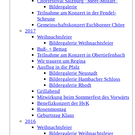
Chorfestival Salzburg “Meet-Mozart”
Bildergalerie
Teilnahme am Konzert in der Fendel-
Scheune
Gemeinschaftskonzert Eschborner Chöre
2017
Weihnachtsfeier
Bildergalerie Weihnachtsfeier
Buß- + Bettag
Teilnahme am Konzert in Obertiefenbach
Wir trauern um Regina
Ausflug in die Pfalz
Bildergalerie Neustadt
Bildergalerie Hambacher Schloss
Bildergalerie Rhodt
Grillabend
Mitwirkung beim Sommerfest des Vorwärts
Benefizkonzert der HvK
Rosenmontag
Geburtstag Klaus
2016
Weihnachtsfeier
Bildergalerie Weihnachtsfeier