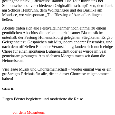
gesungene Stück „Edelweiss“ stammt. Die Tour führte uns bei
Sonnenschein zu verschiedenen Originalfilmschauplätzen, dem Park
am Schloss Hellbrunn, dem Wolfgangsee und der Basilika am
Mondsee, wo wir spontan „The Blessing of Aaron“ erklingen
ließen.
Abends trafen sich alle Festivalteilnehmer noch einmal zu einem
gemütlichen Abschlussdinner bei unterhaltsamer Blasmusik im
unterhalb der Festung Hohensalzburg gelegenen Stieglkeller. Es gab
Gelegenheit zu Gesprächen mit Mitgliedern anderer Ensembles, und
nach dem offiziellen Ende der Veranstaltung fanden sich noch einige
Chöre für einen spontanen Bühnenauftritt oder es wurde im Saal
gemeinsam gesungen. Am nächsten Morgen traten wir dann die
Heimreise an.
Vier Tage Musik und Chorgemeinschaft – wieder einmal war es ein
großartiges Erlebnis für alle, die an dieser Chorreise teilgenommen
haben!
Sabine B.
Jürgen Förster begleitete und moderierte die Reise.
vor dem Mozarteum