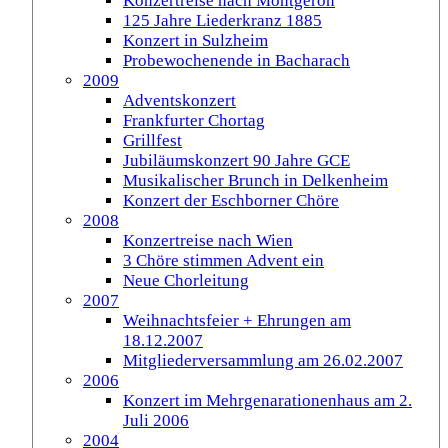
Konzertreise nach Montgeron
125 Jahre Liederkranz 1885
Konzert in Sulzheim
Probewochenende in Bacharach
2009
Adventskonzert
Frankfurter Chortag
Grillfest
Jubiläumskonzert 90 Jahre GCE
Musikalischer Brunch in Delkenheim
Konzert der Eschborner Chöre
2008
Konzertreise nach Wien
3 Chöre stimmen Advent ein
Neue Chorleitung
2007
Weihnachtsfeier + Ehrungen am
18.12.2007
Mitgliederversammlung am 26.02.2007
2006
Konzert im Mehrgenarationenhaus am 2.
Juli 2006
2004