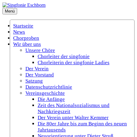
Zum
Inhalt
Menü
Singfonie Eschborn
(Gemischter Chor Eschborn e.V.)
springen
Startseite
News
Chorproben
Wir über uns
Unsere Chöre
Chorleiter der singfonie
Chorleiterin der singfonie Ladies
Der Verein
Der Vorstand
Satzung
Datenschutzrichtlinie
Vereinsgeschichte
Die Anfänge
Zeit des Nationalsozialismus und
Nachkriegszeit
Der Verein unter Walter Kemmer
Die 80er Jahre bis zum Beginn des neuen
Jahrtausends
Neuorientierung unter Dieter Struß