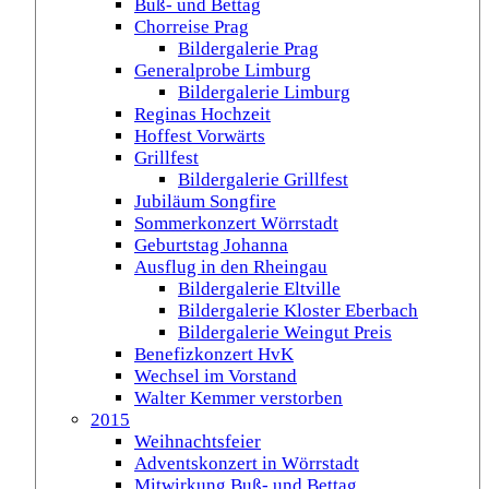
Buß- und Bettag
Chorreise Prag
Bildergalerie Prag
Generalprobe Limburg
Bildergalerie Limburg
Reginas Hochzeit
Hoffest Vorwärts
Grillfest
Bildergalerie Grillfest
Jubiläum Songfire
Sommerkonzert Wörrstadt
Geburtstag Johanna
Ausflug in den Rheingau
Bildergalerie Eltville
Bildergalerie Kloster Eberbach
Bildergalerie Weingut Preis
Benefizkonzert HvK
Wechsel im Vorstand
Walter Kemmer verstorben
2015
Weihnachtsfeier
Adventskonzert in Wörrstadt
Mitwirkung Buß- und Bettag