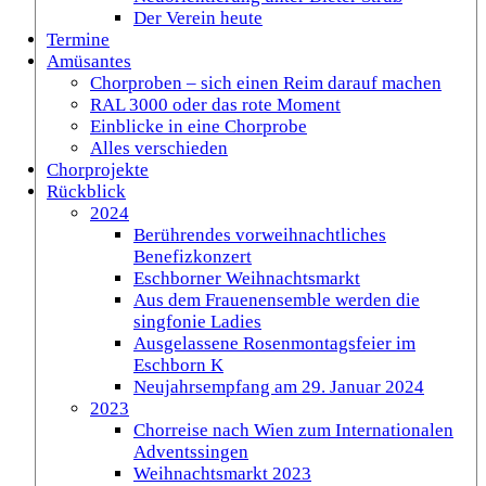
Der Verein heute
Termine
Amüsantes
Chorproben – sich einen Reim darauf machen
RAL 3000 oder das rote Moment
Einblicke in eine Chorprobe
Alles verschieden
Chorprojekte
Rückblick
2024
Berührendes vorweihnachtliches
Benefizkonzert
Eschborner Weihnachtsmarkt
Aus dem Frauenensemble werden die
singfonie Ladies
Ausgelassene Rosenmontagsfeier im
Eschborn K
Neujahrsempfang am 29. Januar 2024
2023
Chorreise nach Wien zum Internationalen
Adventssingen
Weihnachtsmarkt 2023