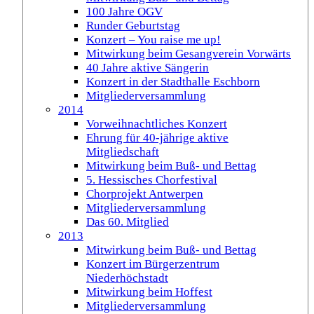
100 Jahre OGV
Runder Geburtstag
Konzert – You raise me up!
Mitwirkung beim Gesangverein Vorwärts
40 Jahre aktive Sängerin
Konzert in der Stadthalle Eschborn
Mitgliederversammlung
2014
Vorweihnachtliches Konzert
Ehrung für 40-jährige aktive
Mitgliedschaft
Mitwirkung beim Buß- und Bettag
5. Hessisches Chorfestival
Chorprojekt Antwerpen
Mitgliederversammlung
Das 60. Mitglied
2013
Mitwirkung beim Buß- und Bettag
Konzert im Bürgerzentrum
Niederhöchstadt
Mitwirkung beim Hoffest
Mitgliederversammlung