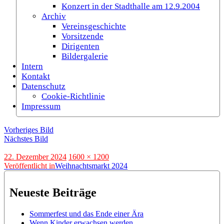
Konzert in der Stadthalle am 12.9.2004
Archiv
Vereinsgeschichte
Vorsitzende
Dirigenten
Bildergalerie
Intern
Kontakt
Datenschutz
Cookie-Richtlinie
Impressum
Vorheriges Bild
Nächstes Bild
Veröffentlicht
Originalgröße
22. Dezember 2024
1600 × 1200
am
Beitragsnavigation
Veröffentlicht in
Weihnachtsmarkt 2024
Neueste Beiträge
Sommerfest und das Ende einer Ära
Wenn Kinder erwachsen werden…