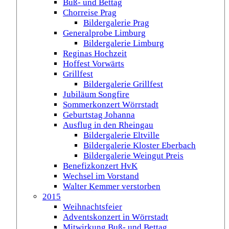
Buß- und Bettag
Chorreise Prag
Bildergalerie Prag
Generalprobe Limburg
Bildergalerie Limburg
Reginas Hochzeit
Hoffest Vorwärts
Grillfest
Bildergalerie Grillfest
Jubiläum Songfire
Sommerkonzert Wörrstadt
Geburtstag Johanna
Ausflug in den Rheingau
Bildergalerie Eltville
Bildergalerie Kloster Eberbach
Bildergalerie Weingut Preis
Benefizkonzert HvK
Wechsel im Vorstand
Walter Kemmer verstorben
2015
Weihnachtsfeier
Adventskonzert in Wörrstadt
Mitwirkung Buß- und Bettag