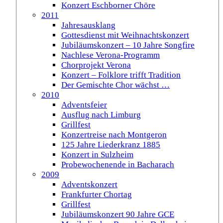
Konzert Eschborner Chöre
2011
Jahresausklang
Gottesdienst mit Weihnachtskonzert
Jubiläumskonzert – 10 Jahre Songfire
Nachlese Verona-Programm
Chorprojekt Verona
Konzert – Folklore trifft Tradition
Der Gemischte Chor wächst …
2010
Adventsfeier
Ausflug nach Limburg
Grillfest
Konzertreise nach Montgeron
125 Jahre Liederkranz 1885
Konzert in Sulzheim
Probewochenende in Bacharach
2009
Adventskonzert
Frankfurter Chortag
Grillfest
Jubiläumskonzert 90 Jahre GCE