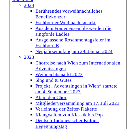
2024
Berührendes vorweihnachtliches
Benefizkonzert
Eschborner Weihnachtsmarkt
Aus dem Frauenensemble werden die
singfonie Ladies
Ausgelassene Rosenmontagsfeier im
Eschborn K
Neujahrsempfang am 29. Januar 2024
2023
Chorreise nach Wien zum Internationalen
Adventssingen
Weihnachtsmarkt 2023
Sing und tu Gutes
Projekt „Adventsingen in Wien“ startete
am 4. September 2023
Ab in den Chor
Mitgliederversammlung am 17. Juli 2023
Verleihung der Zelter-Plakette
Klangwelten von Klassik bis Pop
Deutsch-Indonesischer Kultur-
Begegnungstag