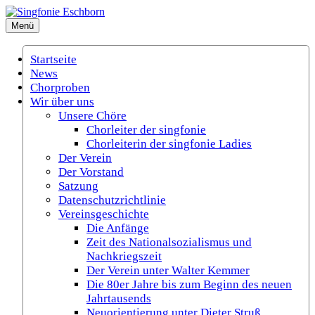
Zum
Inhalt
Menü
Singfonie Eschborn
(Gemischter Chor Eschborn e.V.)
springen
Startseite
News
Chorproben
Wir über uns
Unsere Chöre
Chorleiter der singfonie
Chorleiterin der singfonie Ladies
Der Verein
Der Vorstand
Satzung
Datenschutzrichtlinie
Vereinsgeschichte
Die Anfänge
Zeit des Nationalsozialismus und
Nachkriegszeit
Der Verein unter Walter Kemmer
Die 80er Jahre bis zum Beginn des neuen
Jahrtausends
Neuorientierung unter Dieter Struß