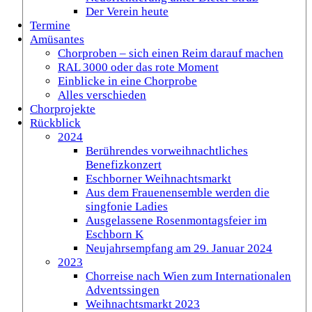
Der Verein heute
Termine
Amüsantes
Chorproben – sich einen Reim darauf machen
RAL 3000 oder das rote Moment
Einblicke in eine Chorprobe
Alles verschieden
Chorprojekte
Rückblick
2024
Berührendes vorweihnachtliches
Benefizkonzert
Eschborner Weihnachtsmarkt
Aus dem Frauenensemble werden die
singfonie Ladies
Ausgelassene Rosenmontagsfeier im
Eschborn K
Neujahrsempfang am 29. Januar 2024
2023
Chorreise nach Wien zum Internationalen
Adventssingen
Weihnachtsmarkt 2023