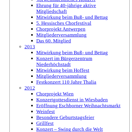
Ehrung für 40-jährige aktive
Mitgliedschaft
Mitwirkung beim Buß- und Bettag
5. Hessisches Chorfestival
Chorprojekt Antwerpen
Mitgliederversammlung
Das 60. Mitglied
2013
Mitwirkung beim Buß- und Bettag
Konzert im Bürgerzentrum
Niederhöchstadt
Mitwirkung beim Hoffest
Mitgliederversammlung
Festkonzert 110 Jahre Thalia
2012
Chorprojekt Wien
Konzertgottesdienst in Wiesbaden
Eröffnung Eschborner Weihnachtsmarkt
Weinfest
Besondere Geburtstagsfeier
Grillfest
Konzert – Swing durch die Welt