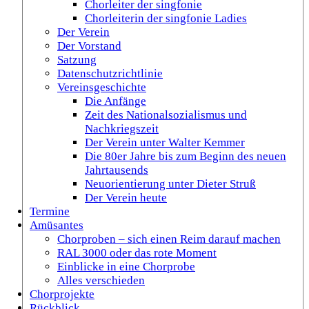
Chorleiter der singfonie
Chorleiterin der singfonie Ladies
Der Verein
Der Vorstand
Satzung
Datenschutzrichtlinie
Vereinsgeschichte
Die Anfänge
Zeit des Nationalsozialismus und
Nachkriegszeit
Der Verein unter Walter Kemmer
Die 80er Jahre bis zum Beginn des neuen
Jahrtausends
Neuorientierung unter Dieter Struß
Der Verein heute
Termine
Amüsantes
Chorproben – sich einen Reim darauf machen
RAL 3000 oder das rote Moment
Einblicke in eine Chorprobe
Alles verschieden
Chorprojekte
Rückblick