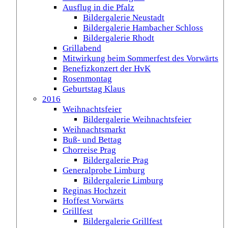
Ausflug in die Pfalz
Bildergalerie Neustadt
Bildergalerie Hambacher Schloss
Bildergalerie Rhodt
Grillabend
Mitwirkung beim Sommerfest des Vorwärts
Benefizkonzert der HvK
Rosenmontag
Geburtstag Klaus
2016
Weihnachtsfeier
Bildergalerie Weihnachtsfeier
Weihnachtsmarkt
Buß- und Bettag
Chorreise Prag
Bildergalerie Prag
Generalprobe Limburg
Bildergalerie Limburg
Reginas Hochzeit
Hoffest Vorwärts
Grillfest
Bildergalerie Grillfest