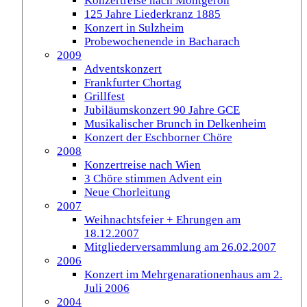
Konzertreise nach Montgeron
125 Jahre Liederkranz 1885
Konzert in Sulzheim
Probewochenende in Bacharach
2009
Adventskonzert
Frankfurter Chortag
Grillfest
Jubiläumskonzert 90 Jahre GCE
Musikalischer Brunch in Delkenheim
Konzert der Eschborner Chöre
2008
Konzertreise nach Wien
3 Chöre stimmen Advent ein
Neue Chorleitung
2007
Weihnachtsfeier + Ehrungen am
18.12.2007
Mitgliederversammlung am 26.02.2007
2006
Konzert im Mehrgenarationenhaus am 2.
Juli 2006
2004