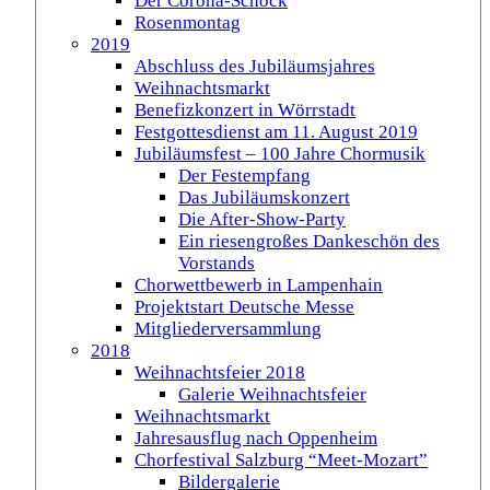
Der Corona-Schock
Rosenmontag
2019
Abschluss des Jubiläumsjahres
Weihnachtsmarkt
Benefizkonzert in Wörrstadt
Festgottesdienst am 11. August 2019
Jubiläumsfest – 100 Jahre Chormusik
Der Festempfang
Das Jubiläumskonzert
Die After-Show-Party
Ein riesengroßes Dankeschön des
Vorstands
Chorwettbewerb in Lampenhain
Projektstart Deutsche Messe
Mitgliederversammlung
2018
Weihnachtsfeier 2018
Galerie Weihnachtsfeier
Weihnachtsmarkt
Jahresausflug nach Oppenheim
Chorfestival Salzburg “Meet-Mozart”
Bildergalerie