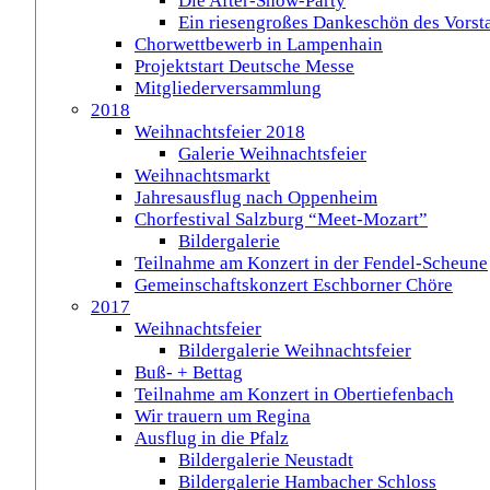
Die After-Show-Party
Ein riesengroßes Dankeschön des Vorst
Chorwettbewerb in Lampenhain
Projektstart Deutsche Messe
Mitgliederversammlung
2018
Weihnachtsfeier 2018
Galerie Weihnachtsfeier
Weihnachtsmarkt
Jahresausflug nach Oppenheim
Chorfestival Salzburg “Meet-Mozart”
Bildergalerie
Teilnahme am Konzert in der Fendel-Scheune
Gemeinschaftskonzert Eschborner Chöre
2017
Weihnachtsfeier
Bildergalerie Weihnachtsfeier
Buß- + Bettag
Teilnahme am Konzert in Obertiefenbach
Wir trauern um Regina
Ausflug in die Pfalz
Bildergalerie Neustadt
Bildergalerie Hambacher Schloss