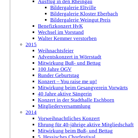
Ausflug in den Rheingau
Bildergalerie Eltville
Bildergalerie Kloster Eberbach
Bildergalerie Weingut Preis
Benefizkonzert HvK
Wechsel im Vorstand
Walter Kemmer verstorben
2015
Weihnachtsfeier
Adventskonzert in Wörrstadt
Mitwirkung Buß- und Bettag
100 Jahre OGV
Runder Geburtstag
Konzert – You raise me up!
Mitwirkung beim Gesangverein Vorwärts
40 Jahre aktive Sängerin
Konzert in der Stadthalle Eschborn
Mitgliederversammlung
2014
Vorweihnachtliches Konzert
Ehrung für 40-jährige aktive Mitgliedschaft
Mitwirkung beim Buß- und Bettag
5. Hessisches Chorfestival