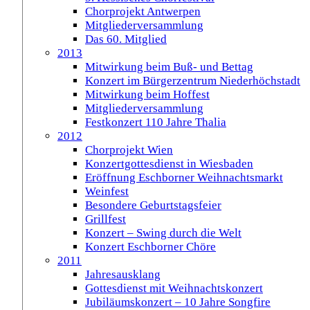
Chorprojekt Antwerpen
Mitgliederversammlung
Das 60. Mitglied
2013
Mitwirkung beim Buß- und Bettag
Konzert im Bürgerzentrum Niederhöchstadt
Mitwirkung beim Hoffest
Mitgliederversammlung
Festkonzert 110 Jahre Thalia
2012
Chorprojekt Wien
Konzertgottesdienst in Wiesbaden
Eröffnung Eschborner Weihnachtsmarkt
Weinfest
Besondere Geburtstagsfeier
Grillfest
Konzert – Swing durch die Welt
Konzert Eschborner Chöre
2011
Jahresausklang
Gottesdienst mit Weihnachtskonzert
Jubiläumskonzert – 10 Jahre Songfire