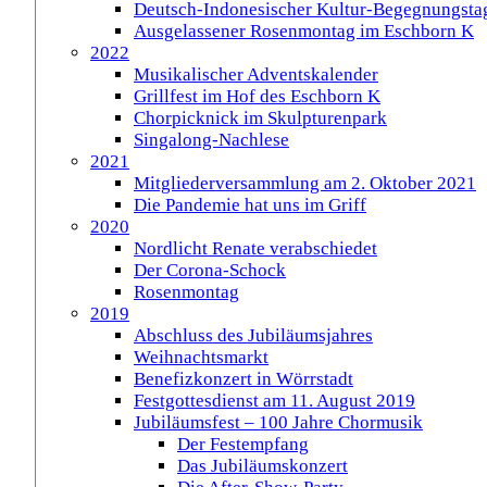
Deutsch-Indonesischer Kultur-Begegnungsta
Ausgelassener Rosenmontag im Eschborn K
2022
Musikalischer Adventskalender
Grillfest im Hof des Eschborn K
Chorpicknick im Skulpturenpark
Singalong-Nachlese
2021
Mitgliederversammlung am 2. Oktober 2021
Die Pandemie hat uns im Griff
2020
Nordlicht Renate verabschiedet
Der Corona-Schock
Rosenmontag
2019
Abschluss des Jubiläumsjahres
Weihnachtsmarkt
Benefizkonzert in Wörrstadt
Festgottesdienst am 11. August 2019
Jubiläumsfest – 100 Jahre Chormusik
Der Festempfang
Das Jubiläumskonzert