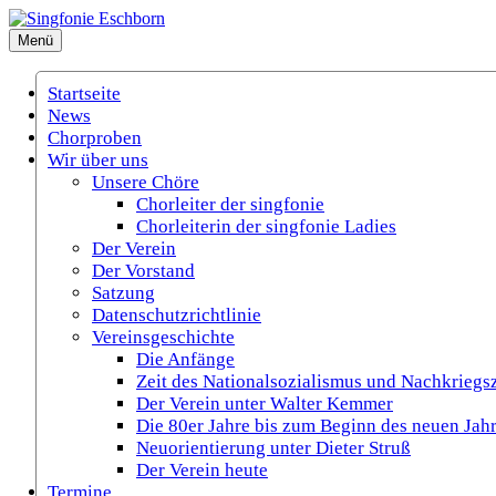
Zum
Inhalt
Menü
Singfonie Eschborn
(Gemischter Chor Eschborn e.V.)
springen
Startseite
News
Chorproben
Wir über uns
Unsere Chöre
Chorleiter der singfonie
Chorleiterin der singfonie Ladies
Der Verein
Der Vorstand
Satzung
Datenschutzrichtlinie
Vereinsgeschichte
Die Anfänge
Zeit des Nationalsozialismus und Nachkriegsz
Der Verein unter Walter Kemmer
Die 80er Jahre bis zum Beginn des neuen Jah
Neuorientierung unter Dieter Struß
Der Verein heute
Termine