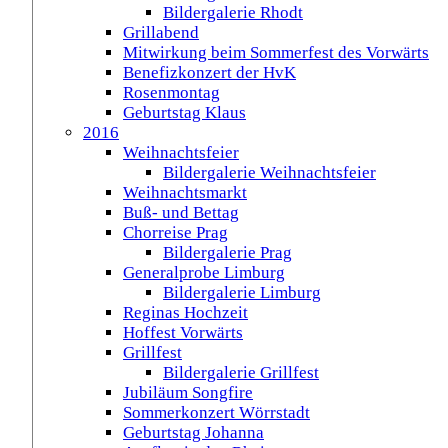
Bildergalerie Rhodt
Grillabend
Mitwirkung beim Sommerfest des Vorwärts
Benefizkonzert der HvK
Rosenmontag
Geburtstag Klaus
2016
Weihnachtsfeier
Bildergalerie Weihnachtsfeier
Weihnachtsmarkt
Buß- und Bettag
Chorreise Prag
Bildergalerie Prag
Generalprobe Limburg
Bildergalerie Limburg
Reginas Hochzeit
Hoffest Vorwärts
Grillfest
Bildergalerie Grillfest
Jubiläum Songfire
Sommerkonzert Wörrstadt
Geburtstag Johanna