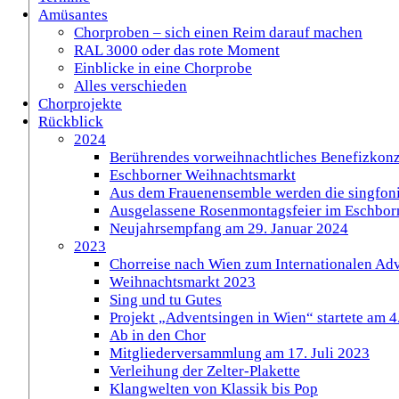
Amüsantes
Chorproben – sich einen Reim darauf machen
RAL 3000 oder das rote Moment
Einblicke in eine Chorprobe
Alles verschieden
Chorprojekte
Rückblick
2024
Berührendes vorweihnachtliches Benefizkonz
Eschborner Weihnachtsmarkt
Aus dem Frauenensemble werden die singfoni
Ausgelassene Rosenmontagsfeier im Eschbor
Neujahrsempfang am 29. Januar 2024
2023
Chorreise nach Wien zum Internationalen Ad
Weihnachtsmarkt 2023
Sing und tu Gutes
Projekt „Adventsingen in Wien“ startete am 
Ab in den Chor
Mitgliederversammlung am 17. Juli 2023
Verleihung der Zelter-Plakette
Klangwelten von Klassik bis Pop