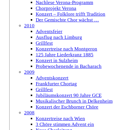
Nachlese Verona-Programm
Chorprojekt Verona
Konzert – Folklore trifft Tradition
Der Gemischte Chor wächst …
2010
Adventsfeier
Ausflug nach Limburg
Grillfest
Konzertreise nach Montgeron
125 Jahre Liederkranz 1885
Konzert in Sulzheim
Probewochenende in Bacharach
2009
Adventskonzert
Frankfurter Chortag
Grillfest
Jubiläumskonzert 90 Jahre GCE
Musikalischer Brunch in Delkenheim
Konzert der Eschborner Chöre
2008
Konzertreise nach Wien
3 Chöre stimmen Advent ein