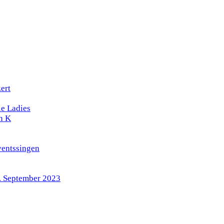
ert
e Ladies
n K
ventssingen
4. September 2023