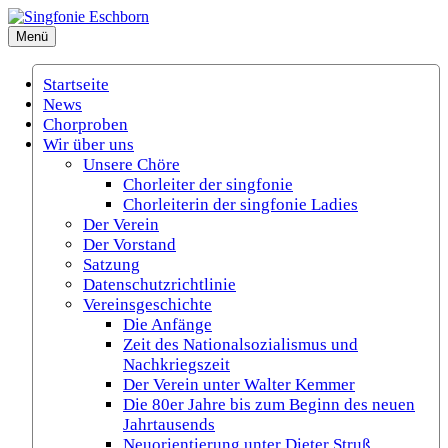
Zum
Inhalt
Menü
Singfonie Eschborn
(Gemischter Chor Eschborn e.V.)
springen
Startseite
News
Chorproben
Wir über uns
Unsere Chöre
Chorleiter der singfonie
Chorleiterin der singfonie Ladies
Der Verein
Der Vorstand
Satzung
Datenschutzrichtlinie
Vereinsgeschichte
Die Anfänge
Zeit des Nationalsozialismus und
Nachkriegszeit
Der Verein unter Walter Kemmer
Die 80er Jahre bis zum Beginn des neuen
Jahrtausends
Neuorientierung unter Dieter Struß