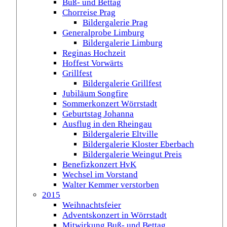
Buß- und Bettag
Chorreise Prag
Bildergalerie Prag
Generalprobe Limburg
Bildergalerie Limburg
Reginas Hochzeit
Hoffest Vorwärts
Grillfest
Bildergalerie Grillfest
Jubiläum Songfire
Sommerkonzert Wörrstadt
Geburtstag Johanna
Ausflug in den Rheingau
Bildergalerie Eltville
Bildergalerie Kloster Eberbach
Bildergalerie Weingut Preis
Benefizkonzert HvK
Wechsel im Vorstand
Walter Kemmer verstorben
2015
Weihnachtsfeier
Adventskonzert in Wörrstadt
Mitwirkung Buß- und Bettag