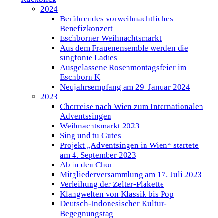
2024
Berührendes vorweihnachtliches
Benefizkonzert
Eschborner Weihnachtsmarkt
Aus dem Frauenensemble werden die
singfonie Ladies
Ausgelassene Rosenmontagsfeier im
Eschborn K
Neujahrsempfang am 29. Januar 2024
2023
Chorreise nach Wien zum Internationalen
Adventssingen
Weihnachtsmarkt 2023
Sing und tu Gutes
Projekt „Adventsingen in Wien“ startete
am 4. September 2023
Ab in den Chor
Mitgliederversammlung am 17. Juli 2023
Verleihung der Zelter-Plakette
Klangwelten von Klassik bis Pop
Deutsch-Indonesischer Kultur-
Begegnungstag