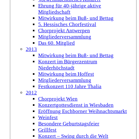
Ehrung für 40-jährige aktive
Mitgliedschaft
Mitwirkung beim Buß- und Bettag
5. Hessisches Chorfestival
Chorprojekt Antwerpen
Mitgliederversammlung
Das 60. Mitglied
2013
Mitwirkung beim Buß- und Bettag
Konzert im Bürgerzentrum
Niederhöchstadt
Mitwirkung beim Hoffest
Mitgliederversammlung
Festkonzert 110 Jahre Thalia
2012
Chorprojekt Wien
Konzertgottesdienst in Wiesbaden
Eröffnung Eschborner Weihnachtsmarkt
Weinfest
Besondere Geburtstagsfeier
Grillfest
Konzert – Swing durch die Welt