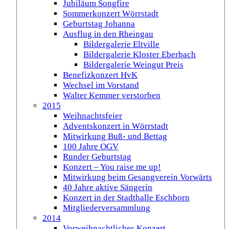
Jubiläum Songfire
Sommerkonzert Wörrstadt
Geburtstag Johanna
Ausflug in den Rheingau
Bildergalerie Eltville
Bildergalerie Kloster Eberbach
Bildergalerie Weingut Preis
Benefizkonzert HvK
Wechsel im Vorstand
Walter Kemmer verstorben
2015
Weihnachtsfeier
Adventskonzert in Wörrstadt
Mitwirkung Buß- und Bettag
100 Jahre OGV
Runder Geburtstag
Konzert – You raise me up!
Mitwirkung beim Gesangverein Vorwärts
40 Jahre aktive Sängerin
Konzert in der Stadthalle Eschborn
Mitgliederversammlung
2014
Vorweihnachtliches Konzert