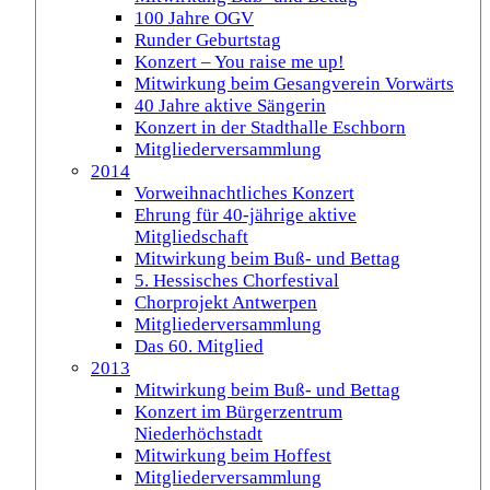
100 Jahre OGV
Runder Geburtstag
Konzert – You raise me up!
Mitwirkung beim Gesangverein Vorwärts
40 Jahre aktive Sängerin
Konzert in der Stadthalle Eschborn
Mitgliederversammlung
2014
Vorweihnachtliches Konzert
Ehrung für 40-jährige aktive
Mitgliedschaft
Mitwirkung beim Buß- und Bettag
5. Hessisches Chorfestival
Chorprojekt Antwerpen
Mitgliederversammlung
Das 60. Mitglied
2013
Mitwirkung beim Buß- und Bettag
Konzert im Bürgerzentrum
Niederhöchstadt
Mitwirkung beim Hoffest
Mitgliederversammlung