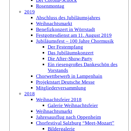
Der Corona-Schock
Rosenmontag
2019
Abschluss des Jubiläumsjahres
Weihnachtsmarkt
Benefizkonzert in Wörrstadt
Festgottesdienst am 11. August 2019
Jubiläumsfest – 100 Jahre Chormusik
Der Festempfang
Das Jubiläumskonzert
Die After-Show-Party
Ein riesengroßes Dankeschön des
Vorstands
Chorwettbewerb in Lampenhain
Projektstart Deutsche Messe
Mitgliederversammlung
2018
Weihnachtsfeier 2018
Galerie Weihnachtsfeier
Weihnachtsmarkt
Jahresausflug nach Oppenheim
Chorfestival Salzburg “Meet-Mozart”
Bildergalerie