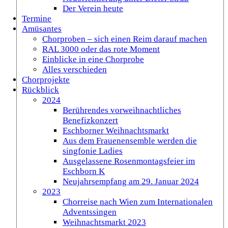
Der Verein heute
Termine
Amüsantes
Chorproben – sich einen Reim darauf machen
RAL 3000 oder das rote Moment
Einblicke in eine Chorprobe
Alles verschieden
Chorprojekte
Rückblick
2024
Berührendes vorweihnachtliches
Benefizkonzert
Eschborner Weihnachtsmarkt
Aus dem Frauenensemble werden die
singfonie Ladies
Ausgelassene Rosenmontagsfeier im
Eschborn K
Neujahrsempfang am 29. Januar 2024
2023
Chorreise nach Wien zum Internationalen
Adventssingen
Weihnachtsmarkt 2023