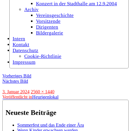
Konzert in der Stadthalle am 12.9.2004
Archiv
Vereinsgeschichte
Vorsitzende
Dirigenten
Bildergalerie
Intern
Kontakt
Datenschutz
Cookie-Richtlinie
Impressum
Vorheriges Bild
Nächstes Bild
Veröffentlicht
Originalgröße
3. Januar 2024
2560 × 1440
am
Beitragsnavigation
Veröffentlicht in
Heurigenlokal
Neueste Beiträge
Sommerfest und das Ende einer Ära
Wenn Kinder erwachsen werden…