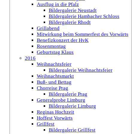
Ausflug in die Pfalz
Bildergalerie Neustadt
Bildergalerie Hambacher Schloss
Bildergalerie Rhodt
Grillabend
Mitwirkung beim Sommerfest des Vorwärts
Benefizkonzert der HvK
Rosenmontag
Geburtstag Klaus
2016
Weihnachtsfeier
Bildergalerie Weihnachtsfeier
Weihnachtsmarkt
Buß- und Bettag
Chorreise Prag
Bildergalerie Prag
Generalprobe Limburg
Bildergalerie Limburg
Reginas Hochzeit
Hoffest Vorwärts
Grillfest
Bildergalerie Grillfest