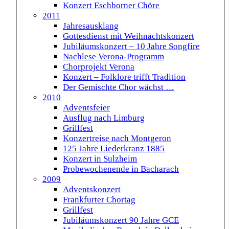
Konzert Eschborner Chöre
2011
Jahresausklang
Gottesdienst mit Weihnachtskonzert
Jubiläumskonzert – 10 Jahre Songfire
Nachlese Verona-Programm
Chorprojekt Verona
Konzert – Folklore trifft Tradition
Der Gemischte Chor wächst …
2010
Adventsfeier
Ausflug nach Limburg
Grillfest
Konzertreise nach Montgeron
125 Jahre Liederkranz 1885
Konzert in Sulzheim
Probewochenende in Bacharach
2009
Adventskonzert
Frankfurter Chortag
Grillfest
Jubiläumskonzert 90 Jahre GCE