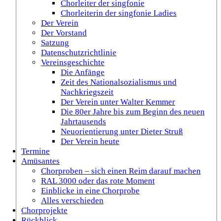
Chorleiter der singfonie
Chorleiterin der singfonie Ladies
Der Verein
Der Vorstand
Satzung
Datenschutzrichtlinie
Vereinsgeschichte
Die Anfänge
Zeit des Nationalsozialismus und
Nachkriegszeit
Der Verein unter Walter Kemmer
Die 80er Jahre bis zum Beginn des neuen
Jahrtausends
Neuorientierung unter Dieter Struß
Der Verein heute
Termine
Amüsantes
Chorproben – sich einen Reim darauf machen
RAL 3000 oder das rote Moment
Einblicke in eine Chorprobe
Alles verschieden
Chorprojekte
Rückblick