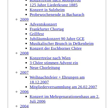
Konzertreise nach Montgeron
125 Jahre Liederkranz 1885
Konzert in Sulzheim
Probewochenende in Bacharach
2009
Adventskonzert
Frankfurter Chortag
Grillfest
Jubiläumskonzert 90 Jahre GCE
Musikalischer Brunch in Delkenheim
Konzert der Eschborner Chöre
2008
Konzertreise nach Wien
3 Chöre stimmen Advent ein
Neue Chorleitung
2007
Weihnachtsfeier + Ehrungen am
18.12.2007
Mitgliederversammlung am 26.02.2007
2006
Konzert im Mehrgenarationenhaus am 2.
Juli 2006
2004