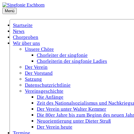
Zum
Inhalt
Menü
Singfonie Eschborn
(Gemischter Chor Eschborn e.V.)
springen
Startseite
News
Chorproben
Wir über uns
Unsere Chöre
Chorleiter der singfonie
Chorleiterin der singfonie Ladies
Der Verein
Der Vorstand
Satzung
Datenschutzrichtlinie
Vereinsgeschichte
Die Anfänge
Zeit des Nationalsozialismus und Nachkriegsz
Der Verein unter Walter Kemmer
Die 80er Jahre bis zum Beginn des neuen Jah
Neuorientierung unter Dieter Struß
Der Verein heute
Termine