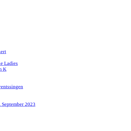
ert
e Ladies
n K
ventssingen
4. September 2023