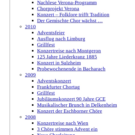
Nachlese Verona-Programm
Chorprojekt Verona
Konzert – Folklore trifft Tradition
Der Gemischte Chor wächst …
2010
Adventsfeier
Ausflug nach Limburg
Grillfest
Konzertreise nach Montgeron
125 Jahre Liederkranz 1885
Konzert in Sulzheim
Probewochenende in Bacharach
2009
Adventskonzert
Frankfurter Chortag
Grillfest
Jubiläumskonzert 90 Jahre GCE
Musikalischer Brunch in Delkenheim
Konzert der Eschborner Chöre
2008
Konzertreise nach Wien
3 Chöre stimmen Advent ein