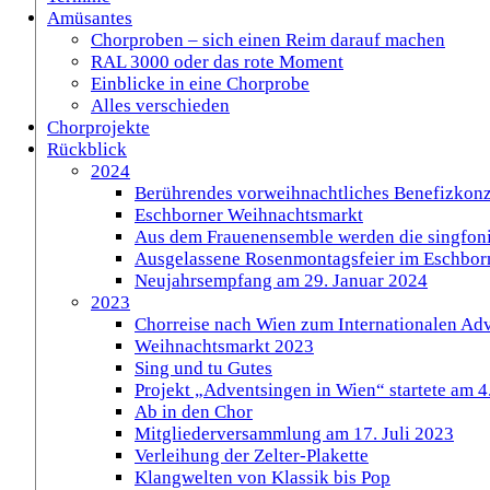
Amüsantes
Chorproben – sich einen Reim darauf machen
RAL 3000 oder das rote Moment
Einblicke in eine Chorprobe
Alles verschieden
Chorprojekte
Rückblick
2024
Berührendes vorweihnachtliches Benefizkonz
Eschborner Weihnachtsmarkt
Aus dem Frauenensemble werden die singfoni
Ausgelassene Rosenmontagsfeier im Eschbor
Neujahrsempfang am 29. Januar 2024
2023
Chorreise nach Wien zum Internationalen Ad
Weihnachtsmarkt 2023
Sing und tu Gutes
Projekt „Adventsingen in Wien“ startete am 
Ab in den Chor
Mitgliederversammlung am 17. Juli 2023
Verleihung der Zelter-Plakette
Klangwelten von Klassik bis Pop