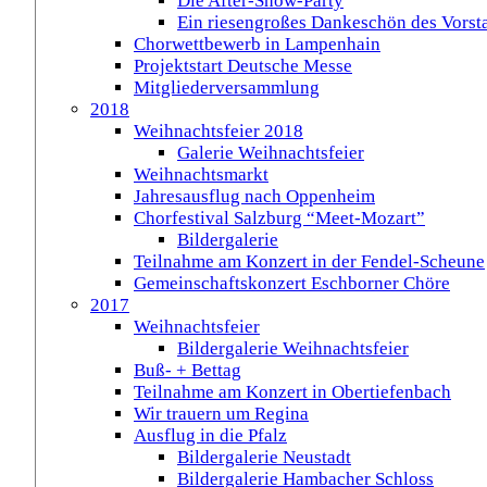
Die After-Show-Party
Ein riesengroßes Dankeschön des Vorst
Chorwettbewerb in Lampenhain
Projektstart Deutsche Messe
Mitgliederversammlung
2018
Weihnachtsfeier 2018
Galerie Weihnachtsfeier
Weihnachtsmarkt
Jahresausflug nach Oppenheim
Chorfestival Salzburg “Meet-Mozart”
Bildergalerie
Teilnahme am Konzert in der Fendel-Scheune
Gemeinschaftskonzert Eschborner Chöre
2017
Weihnachtsfeier
Bildergalerie Weihnachtsfeier
Buß- + Bettag
Teilnahme am Konzert in Obertiefenbach
Wir trauern um Regina
Ausflug in die Pfalz
Bildergalerie Neustadt
Bildergalerie Hambacher Schloss