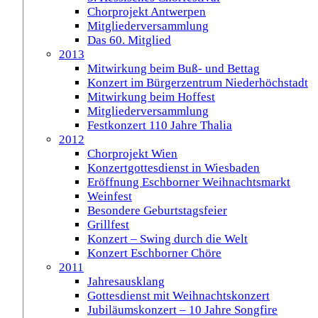
Chorprojekt Antwerpen
Mitgliederversammlung
Das 60. Mitglied
2013
Mitwirkung beim Buß- und Bettag
Konzert im Bürgerzentrum Niederhöchstadt
Mitwirkung beim Hoffest
Mitgliederversammlung
Festkonzert 110 Jahre Thalia
2012
Chorprojekt Wien
Konzertgottesdienst in Wiesbaden
Eröffnung Eschborner Weihnachtsmarkt
Weinfest
Besondere Geburtstagsfeier
Grillfest
Konzert – Swing durch die Welt
Konzert Eschborner Chöre
2011
Jahresausklang
Gottesdienst mit Weihnachtskonzert
Jubiläumskonzert – 10 Jahre Songfire