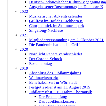
Deutsch-Indonesischer Kultur-Begegnungsta
Ausgelassener Rosenmontag im Eschborn K
2022
Musikalischer Adventskalender
Grillfest im Hof des Eschborn K
Chorpicknick im Skulpturenpark
Singalong-Nachlese
2021
Mitgliederversammlung am 2. Oktober 2021
Die Pandemie hat uns im Griff
2020
Nordlicht Renate verabschiedet
Der Corona-Schock
Rosenmontag
2019
Abschluss des Jubiläumsjahres
Weihnachtsmarkt
Benefizkonzert in Wörrstadt
Festgottesdienst am 11. August 2019
Jubiläumsfest – 100 Jahre Chormusik
Der Festempfang
Das Jubiläumskonzert