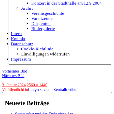
Konzert in der Stadthalle am 12.9.2004
Archiv
Vereinsgeschichte
Vorsitzende
Dirigenten
Bildergalerie
Intern
Kontakt
Datenschutz
Cookie-Richtlinie
Einwilligungen widerrufen
Impressum
Vorheriges Bild
Nächstes Bild
Veröffentlicht
Originalgröße
3. Januar 2024
2560 × 1440
am
Beitragsnavigation
Veröffentlicht in
Luegerkirche – Zentralfriedhof
Neueste Beiträge
Sommerfest und das Ende einer Ära