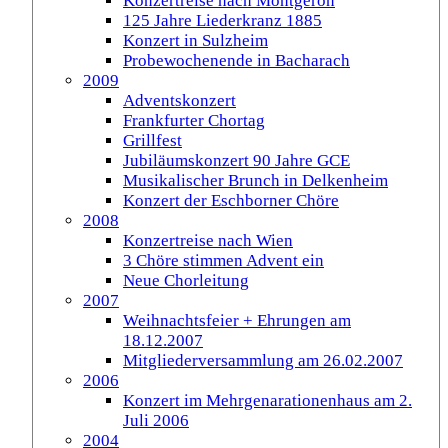
Konzertreise nach Montgeron
125 Jahre Liederkranz 1885
Konzert in Sulzheim
Probewochenende in Bacharach
2009
Adventskonzert
Frankfurter Chortag
Grillfest
Jubiläumskonzert 90 Jahre GCE
Musikalischer Brunch in Delkenheim
Konzert der Eschborner Chöre
2008
Konzertreise nach Wien
3 Chöre stimmen Advent ein
Neue Chorleitung
2007
Weihnachtsfeier + Ehrungen am
18.12.2007
Mitgliederversammlung am 26.02.2007
2006
Konzert im Mehrgenarationenhaus am 2.
Juli 2006
2004