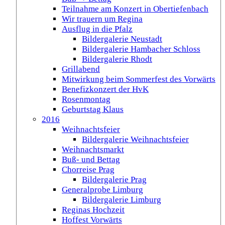
Teilnahme am Konzert in Obertiefenbach
Wir trauern um Regina
Ausflug in die Pfalz
Bildergalerie Neustadt
Bildergalerie Hambacher Schloss
Bildergalerie Rhodt
Grillabend
Mitwirkung beim Sommerfest des Vorwärts
Benefizkonzert der HvK
Rosenmontag
Geburtstag Klaus
2016
Weihnachtsfeier
Bildergalerie Weihnachtsfeier
Weihnachtsmarkt
Buß- und Bettag
Chorreise Prag
Bildergalerie Prag
Generalprobe Limburg
Bildergalerie Limburg
Reginas Hochzeit
Hoffest Vorwärts