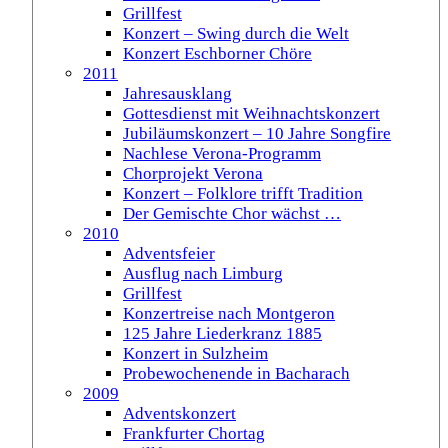
Grillfest
Konzert – Swing durch die Welt
Konzert Eschborner Chöre
2011
Jahresausklang
Gottesdienst mit Weihnachtskonzert
Jubiläumskonzert – 10 Jahre Songfire
Nachlese Verona-Programm
Chorprojekt Verona
Konzert – Folklore trifft Tradition
Der Gemischte Chor wächst …
2010
Adventsfeier
Ausflug nach Limburg
Grillfest
Konzertreise nach Montgeron
125 Jahre Liederkranz 1885
Konzert in Sulzheim
Probewochenende in Bacharach
2009
Adventskonzert
Frankfurter Chortag