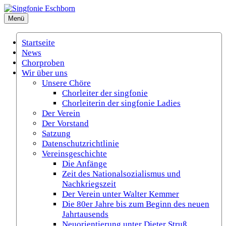
Zum
Inhalt
Menü
Singfonie Eschborn
(Gemischter Chor Eschborn e.V.)
springen
Startseite
News
Chorproben
Wir über uns
Unsere Chöre
Chorleiter der singfonie
Chorleiterin der singfonie Ladies
Der Verein
Der Vorstand
Satzung
Datenschutzrichtlinie
Vereinsgeschichte
Die Anfänge
Zeit des Nationalsozialismus und
Nachkriegszeit
Der Verein unter Walter Kemmer
Die 80er Jahre bis zum Beginn des neuen
Jahrtausends
Neuorientierung unter Dieter Struß