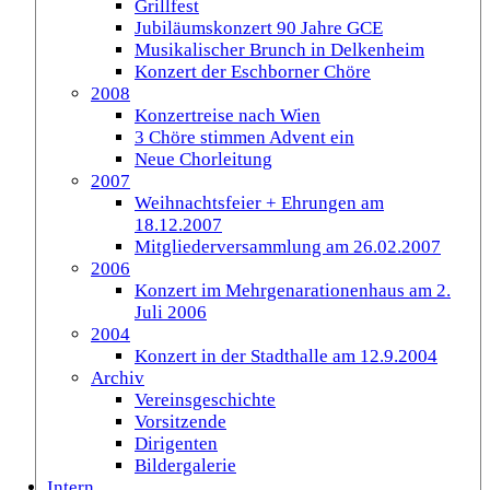
Grillfest
Jubiläumskonzert 90 Jahre GCE
Musikalischer Brunch in Delkenheim
Konzert der Eschborner Chöre
2008
Konzertreise nach Wien
3 Chöre stimmen Advent ein
Neue Chorleitung
2007
Weihnachtsfeier + Ehrungen am
18.12.2007
Mitgliederversammlung am 26.02.2007
2006
Konzert im Mehrgenarationenhaus am 2.
Juli 2006
2004
Konzert in der Stadthalle am 12.9.2004
Archiv
Vereinsgeschichte
Vorsitzende
Dirigenten
Bildergalerie
Intern