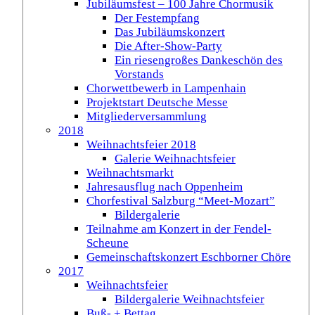
Jubiläumsfest – 100 Jahre Chormusik
Der Festempfang
Das Jubiläumskonzert
Die After-Show-Party
Ein riesengroßes Dankeschön des
Vorstands
Chorwettbewerb in Lampenhain
Projektstart Deutsche Messe
Mitgliederversammlung
2018
Weihnachtsfeier 2018
Galerie Weihnachtsfeier
Weihnachtsmarkt
Jahresausflug nach Oppenheim
Chorfestival Salzburg “Meet-Mozart”
Bildergalerie
Teilnahme am Konzert in der Fendel-
Scheune
Gemeinschaftskonzert Eschborner Chöre
2017
Weihnachtsfeier
Bildergalerie Weihnachtsfeier
Buß- + Bettag