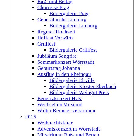
Buß- und Bettag
Chorreise Prag
Bildergalerie Prag
Generalprobe Limburg
Bildergalerie Limburg
Reginas Hochzeit
Hoffest Vorwärts
Grillfest
Bildergalerie Grillfest
Jubiläum Songfire
Sommerkonzert Wörrstadt
Geburtstag Johanna
Ausflug in den Rheingau
Bildergalerie Eltville
Bildergalerie Kloster Eberbach
Bildergalerie Weingut Preis
Benefizkonzert HvK
Wechsel im Vorstand
Walter Kemmer verstorben
2015
Weihnachtsfeier
Adventskonzert in Wörrstadt
Mitwirkung Buß- und Bettag