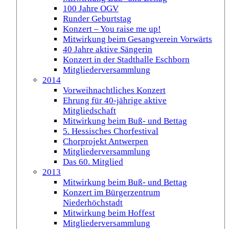
100 Jahre OGV
Runder Geburtstag
Konzert – You raise me up!
Mitwirkung beim Gesangverein Vorwärts
40 Jahre aktive Sängerin
Konzert in der Stadthalle Eschborn
Mitgliederversammlung
2014
Vorweihnachtliches Konzert
Ehrung für 40-jährige aktive
Mitgliedschaft
Mitwirkung beim Buß- und Bettag
5. Hessisches Chorfestival
Chorprojekt Antwerpen
Mitgliederversammlung
Das 60. Mitglied
2013
Mitwirkung beim Buß- und Bettag
Konzert im Bürgerzentrum
Niederhöchstadt
Mitwirkung beim Hoffest
Mitgliederversammlung