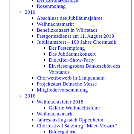
Der Corona-Schock
Rosenmontag
2019
Abschluss des Jubiläumsjahres
Weihnachtsmarkt
Benefizkonzert in Wörrstadt
Festgottesdienst am 11. August 2019
Jubiläumsfest – 100 Jahre Chormusik
Der Festempfang
Das Jubiläumskonzert
Die After-Show-Party
Ein riesengroßes Dankeschön des
Vorstands
Chorwettbewerb in Lampenhain
Projektstart Deutsche Messe
Mitgliederversammlung
2018
Weihnachtsfeier 2018
Galerie Weihnachtsfeier
Weihnachtsmarkt
Jahresausflug nach Oppenheim
Chorfestival Salzburg “Meet-Mozart”
Bildergalerie