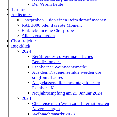
Der Verein heute
Termine
Amüsantes
Chorproben – sich einen Reim darauf machen
RAL 3000 oder das rote Moment
Einblicke in eine Chorprobe
Alles verschieden
Chorprojekte
Rückblick
2024
Berührendes vorweihnachtliches
Benefizkonzert
Eschborner Weihnachtsmarkt
Aus dem Frauenensemble werden die
singfonie Ladies
Ausgelassene Rosenmontagsfeier im
Eschborn K
Neujahrsempfang am 29. Januar 2024
2023
Chorreise nach Wien zum Internationalen
Adventssingen
Weihnachtsmarkt 2023